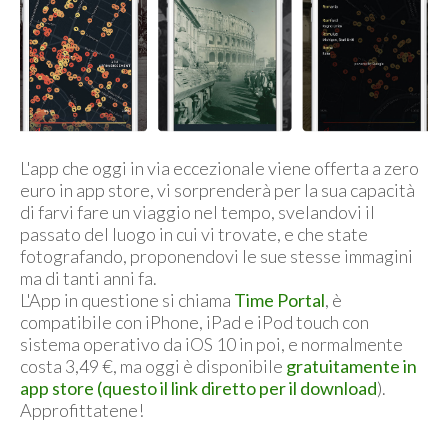
L'app che oggi in via eccezionale viene offerta a zero
euro in app store, vi sorprenderà per la sua capacità
di farvi fare un viaggio nel tempo, svelandovi il
passato del luogo in cui vi trovate, e che state
fotografando, proponendovi le sue stesse immagini
ma di tanti anni fa.
L'App in questione si chiama
Time Portal
, è
compatibile con iPhone, iPad e iPod touch con
sistema operativo da iOS 10 in poi, e normalmente
costa 3,49 €, ma oggi è disponibile
gratuitamente in
app store (questo il link diretto per il download
).
Approfittatene!