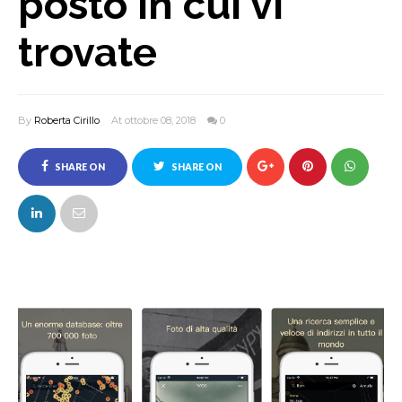
posto in cui vi
trovate
By
Roberta Cirillo
At ottobre 08, 2018
0
SHARE ON
SHARE ON
FACEBOOK
TWITTER