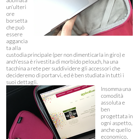
un'ulteri
ore
borsetta
che può
essere
aggancia
ta alla
custodia principale (per non dimenticarla in giro) e
anch'essa è rivestita di morbido pelouch, ha una
tacchina a rete per suddividere gli accessori che
decideremo di portarvi, ed è ben studiata in tutti i
suoi dettagli.
Insomma una
comodità
assoluta e
ben
progettata in
ogni aspetto,
anche quello
economico,