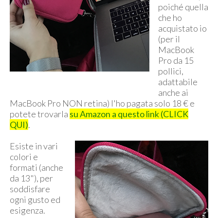
poiché quella
che ho
acquistato io
(per il
MacBook
Pro da 15
pollici,
adattabile
anche ai
MacBook Pro NON retina) l'ho pagata solo 18 € e
potete trovarla
su Amazon a questo link (CLICK
QUI)
.
Esiste in vari
colori e
formati (anche
da 13"), per
soddisfare
ogni gusto ed
esigenza.