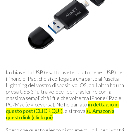
la chiavetta USB (esatto avete capito bene: USB) per
iPhone e iPad, che si collega da una parte all'uscita
Lightning del vostro dispositivo iOS, dall'altra ha una
presa USB 3 "ultra veloce" per trasferire con la
massima semplicità i file che volte tra iPhone/iPad e
PC/Mac (e viceversa). Ne ho parlato
in dettaglio in
questo post (CLICK QUI)
, e si trova
su Amazon a
questo link (click qui)
.
Spero che questo elenco di strumenti utili per i vostri