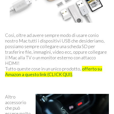
Così, oltre ad avere sempre modo di usare conio
nostro Mac tutti i dispositivi USB che desideriamo,
possiamo sempre collegare una scheda SD per
trasferire file, immagini, video ecc, oppure collegare
il Mac alla TV o un monitor esterno con attacco
HDMI!
Tutto queste cose in un unico prodotto,
offerto su
Amazon a questo link (CLICK QUI)
.
Altro
accessorio
che può
essere molto