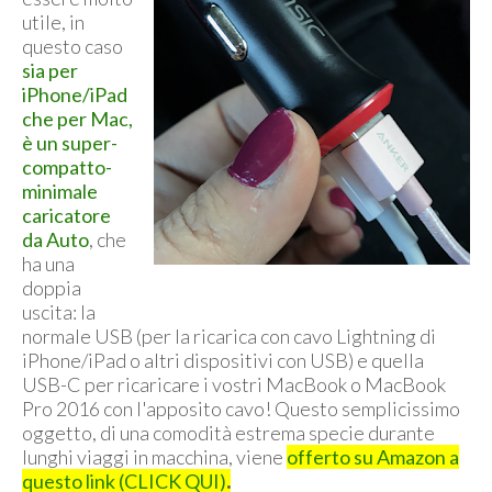
utile, in
questo caso
sia per
iPhone/iPad
che per Mac,
è un super-
compatto-
minimale
caricatore
da Auto
, che
ha una
doppia
uscita: la
normale USB (per la ricarica con cavo Lightning di
iPhone/iPad o altri dispositivi con USB) e quella
USB-C per ricaricare i vostri MacBook o MacBook
Pro 2016 con l'apposito cavo! Questo semplicissimo
oggetto, di una comodità estrema specie durante
lunghi viaggi in macchina, viene
offerto su Amazon a
questo link (CLICK QUI)
.