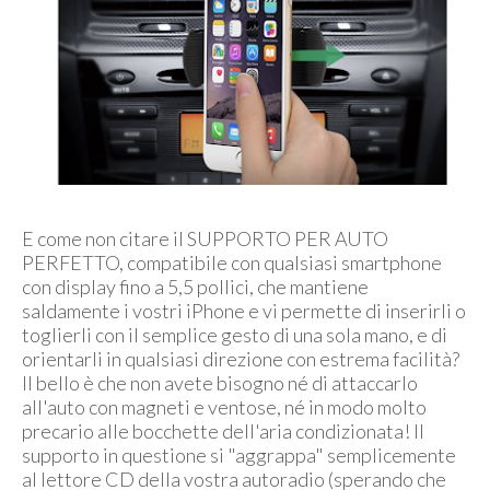
E come non citare il SUPPORTO PER AUTO
PERFETTO, compatibile con qualsiasi smartphone
con display fino a 5,5 pollici, che mantiene
saldamente i vostri iPhone e vi permette di inserirli o
toglierli con il semplice gesto di una sola mano, e di
orientarli in qualsiasi direzione con estrema facilità?
Il bello è che non avete bisogno né di attaccarlo
all'auto con magneti e ventose, né in modo molto
precario alle bocchette dell'aria condizionata! Il
supporto in questione si "aggrappa" semplicemente
al lettore CD della vostra autoradio (sperando che