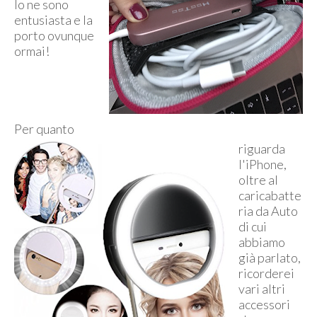
Io ne sono
entusiasta e la
porto ovunque
ormai!
Per quanto
riguarda
l'iPhone,
oltre al
caricabatte
ria da Auto
di cui
abbiamo
già parlato,
ricorderei
vari altri
accessori