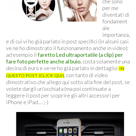
che sono
per me
diventati di
fondament
ale
importanza,
e di cui vi ho già parlato in post specifici (in alcuni casi
ve ne ho dimostrato il funzionamento anche in video):
ad esempio il
faretto Led ultraportatile (a clip) per
fare foto perfette anche al buio
, costa solamente una
decina di euro e ve ne ho già parlato in dettaglio
IN
, con tanto di video
QUESTO POST (CLICK QUI)
dimostrativo che allego qui sotto alla fine del post, se
volete dargli un'occhiata (ma poi continuate a
leggere il post per scoprire gli altri accessori per
iPhone e iPad.... ;-)