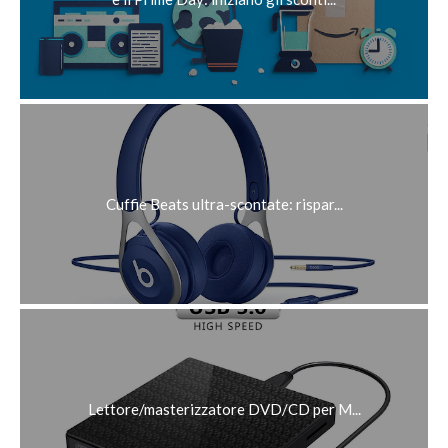
Cuffie Beats ultra-scontate: rispar...
Lettore/masterizzatore DVD/CD per M...