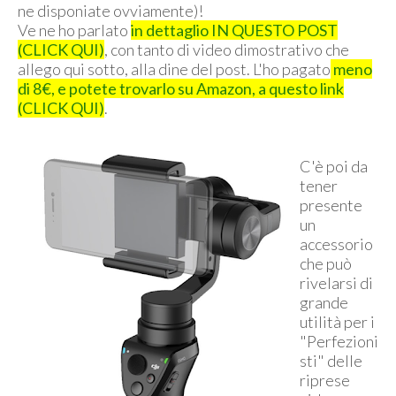
ne disponiate ovviamente)!
Ve ne ho parlato
in dettaglio IN QUESTO POST
(CLICK QUI)
, con tanto di video dimostrativo che
allego qui sotto, alla dine del post. L'ho pagato
meno
di 8€, e potete trovarlo su Amazon, a questo link
(CLICK QUI)
.
C'è poi da
tener
presente
un
accessorio
che può
rivelarsi di
grande
utilità per i
"Perfezioni
sti" delle
riprese