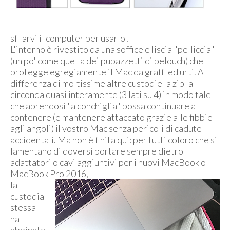
sfilarvi il computer per usarlo!
L'interno è rivestito da una soffice e liscia "pelliccia"
(un po' come quella dei pupazzetti di pelouch) che
protegge egregiamente il Mac da graffi ed urti. A
differenza di moltissime altre custodie la zip la
circonda quasi interamente (3 lati su 4) in modo tale
che aprendosi "a conchiglia" possa continuare a
contenere (e mantenere attaccato grazie alle fibbie
agli angoli) il vostro Mac senza pericoli di cadute
accidentali. Ma non è finita qui: per tutti coloro che si
lamentano di doversi portare sempre dietro
adattatori o cavi aggiuntivi per i nuovi MacBook o
MacBook Pro 2016,
la
custodia
stessa
ha
abbinata