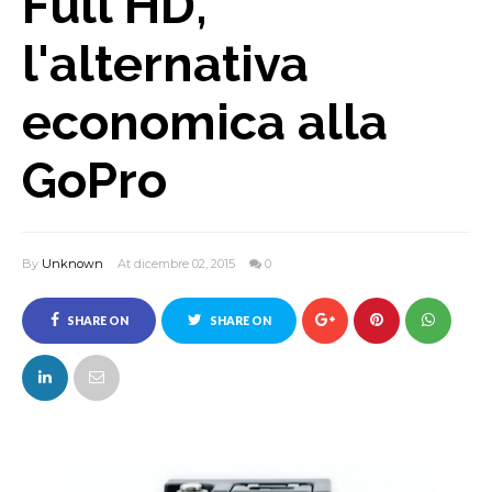
Full HD,
l'alternativa
economica alla
GoPro
By
Unknown
At dicembre 02, 2015
0
SHARE ON
SHARE ON
FACEBOOK
TWITTER