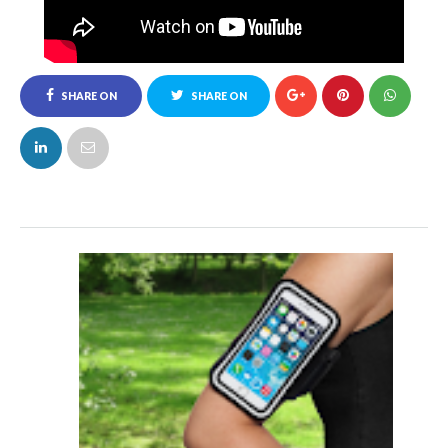
Next
Ultrascontata la fascia per iPhone per fare
attività fisica a suon di musica
Previous
Offerte-Regalo Natalizie: quest'anno ONLINE
sono convenienti come non Mai!