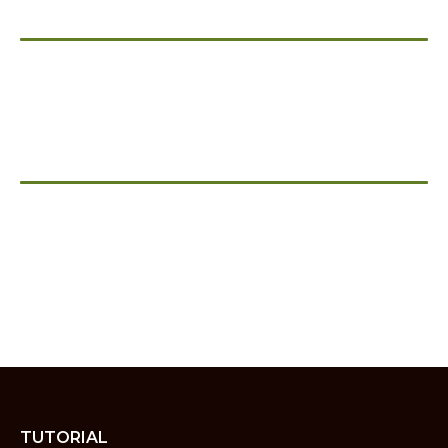
TUTORIAL
VISUALIZZAZIONI TOTALI
2
7
8
4
9
5
4
0
CINEMA E SERIE TV