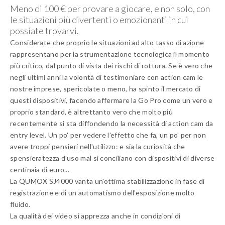
La qualità dei video si apprezza anche in condizioni di
illuminazione non ideali: la sensibilità ISO è più che dignitosa.
L'audio è decisamente pulito e sufficientemente bilanciato. La
qualità delle fotografie discreta. Lavora bene in acqua e in
definitiva può ben definirsi, per tornare a quanto scrivevamo
all'inizio, una alternativa economica alla Go Pro. Una alternativa
economica e valida, pur nei limiti (non c'è Wi-Fi) di un prodotto
di fascia bassa.
Il nostro canale Youtube: iscrivetevi!