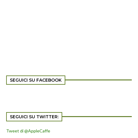
Tweet di @AppleCaffe
POST PIÙ LETTI
OGGI GRATIS: App da 5,49 € per
organizzare tutto in database divertenti!
Pensate ad un sistema rapido ed efficace
per tenere sotto controllo e organizzare
qualsiasi cosa vogliate, dalla vostra
collezione di film e...
Contatti Apple Caffe'
L' Associazione Culturale applecaffe.net si trova a Via Fonteiana
31 - 00152 - Roma Potete contattarci al numero +39 06
8390...
OGGI GRATIS: App da 10 € per avere un
registratore vocale su iPad e iPhone con
funzioni avanzate