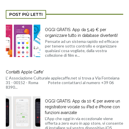
L'App che oggi in via eccezionale viene
offerta a zero euro in app store, vi consente
di installare sul vostro dispositivo iOS
(iPhone...
Quando va tutto storto.
Cominciamo da questo blog . Dall'altra parte del collegamento c'è
chi sostiene che l'iPad, almeno per certi usi è un ottimo s...
COS'È L'APPLE CAFFÈ?