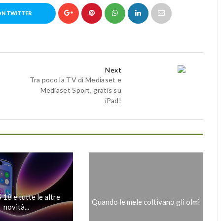
ON TWITTER
Next
Tra poco la TV di Mediaset e
Mediaset Sport, gratis su
iPad!
 18 e tutte le altre
Quando le mele coltivano gli olmi
novità...