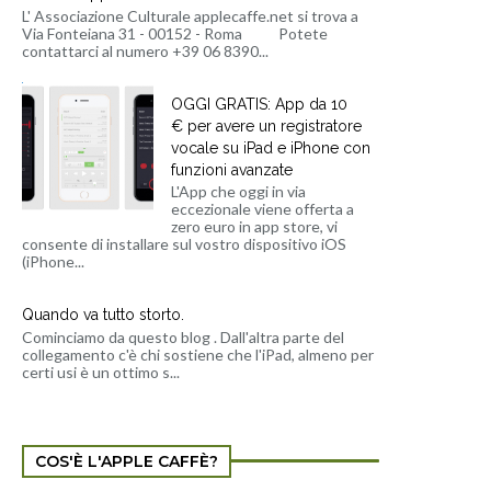
L' Associazione Culturale applecaffe.net si trova a
Via Fonteiana 31 - 00152 - Roma Potete
contattarci al numero +39 06 8390...
OGGI GRATIS: App da 10
€ per avere un registratore
vocale su iPad e iPhone con
funzioni avanzate
L'App che oggi in via
eccezionale viene offerta a
zero euro in app store, vi
consente di installare sul vostro dispositivo iOS
(iPhone...
Quando va tutto storto.
Cominciamo da questo blog . Dall'altra parte del
collegamento c'è chi sostiene che l'iPad, almeno per
certi usi è un ottimo s...
COS'È L'APPLE CAFFÈ?