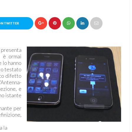
ON TWITTER
 presenta
è ormai
e lo hanno
to testato
co difetto
 "Antenna-
cezione, e
mo istante
onante per
inizione,
a la