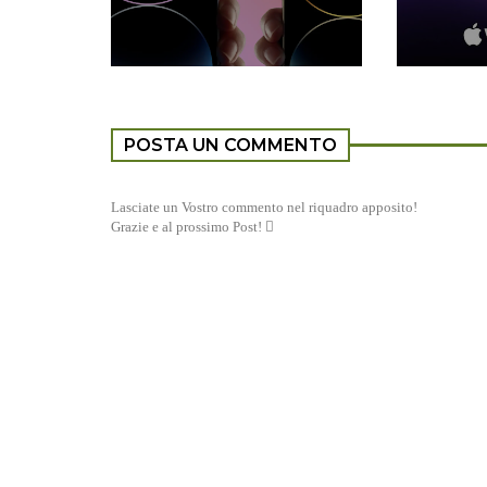
POSTA UN COMMENTO
Lasciate un Vostro commento nel riquadro apposito!
Grazie e al prossimo Post! 