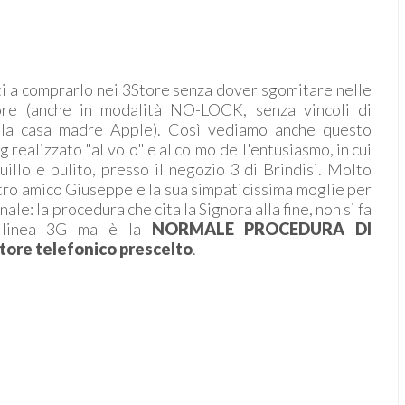
iti a comprarlo nei 3Store senza dover sgomitare nelle
ore (anche in modalità NO-LOCK, senza vincoli di
lla casa madre Apple). Così vediamo anche questo
realizzato "al volo" e al colmo dell'entusiasmo, in cui
illo e pulito, presso il negozio 3 di Brindisi. Molto
stro amico Giuseppe e la sua simpaticissima moglie per
ale: la procedura che cita la Signora alla fine, non si fa
 linea 3G ma è la
NORMALE PROCEDURA DI
re telefonico prescelto
.