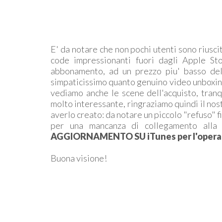
E' da notare che non pochi utenti sono riusc
code impressionanti fuori dagli Apple St
abbonamento, ad un prezzo piu' basso de
simpaticissimo quanto genuino video unboxing 
vediamo anche le scene dell'acquisto, tranqu
molto interessante, ringraziamo quindi il no
averlo creato: da notare un piccolo "refuso" fin
per una mancanza di collegamento alla
AGGIORNAMENTO SU iTunes per l'operato
Buona visione!