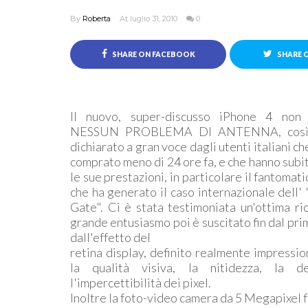
By
Roberta
At luglio 31, 2010
0
SHARE ON FACEBOOK
SHARE 
Il nuovo, super-discusso iPhone 4 non
NESSUN PROBLEMA DI ANTENNA, così 
dichiarato a gran voce dagli utenti italiani ch
comprato meno di 24 ore fa, e che hanno subi
le sue prestazioni, in particolare il fantomati
che ha generato il caso internazionale dell'
Gate". Ci è stata testimoniata un'ottima ri
grande entusiasmo poi è suscitato fin dal pri
dall'effetto del
retina display, definito realmente impressi
la qualità visiva, la nitidezza, la def
l'impercettibilità dei pixel.
Inoltre la foto-video camera da 5 Megapixel f