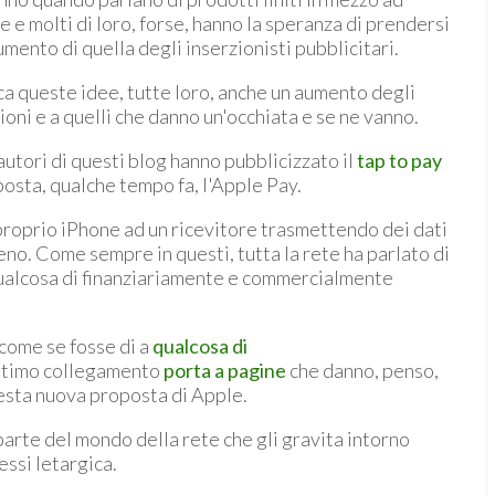
 e molti di loro, forse, hanno la speranza di prendersi
mento di quella degli inserzionisti pubblicitari.
a queste idee, tutte loro, anche un aumento degli
azioni e a quelli che danno un'occhiata e se ne vanno.
utori di questi blog hanno pubblicizzato il
tap to pay
osta, qualche tempo fa, l'Apple Pay.
 proprio iPhone ad un ricevitore trasmettendo dei dati
eno. Come sempre in questi, tutta la rete ha parlato di
ualcosa di finanziariamente e commercialmente
come se fosse di a
qualcosa di
ultimo collegamento
porta a pagine
che danno, penso,
uesta nuova proposta di Apple.
parte del mondo della rete che gli gravita intorno
essi letargica.