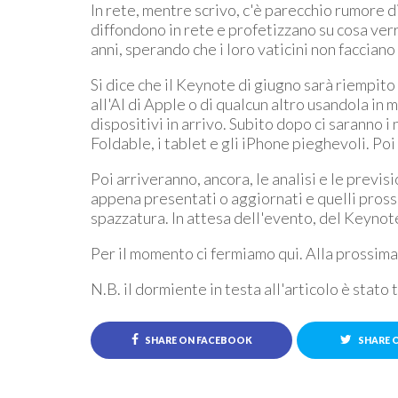
In rete, mentre scrivo, c'è parecchio rumore di
diffondono in rete e profetizzano su cosa ver
anni, sperando che i loro vaticini non facciano l
Si dice che il Keynote di giugno sarà riempit
all'AI di Apple o di qualcun altro usandola in m
dispositivi in arrivo. Subito dopo ci saranno i
Foldable, i tablet e gli iPhone pieghevoli. Poi
Poi arriveranno, ancora, le analisi e le previsi
appena presentati o aggiornati e quelli pross
spazzatura. In attesa dell'evento, del Keynote
Per il momento ci fermiamo qui. Alla prossima
N.B. il dormiente in testa all'articolo è stato 
SHARE ON FACEBOOK
SHARE 