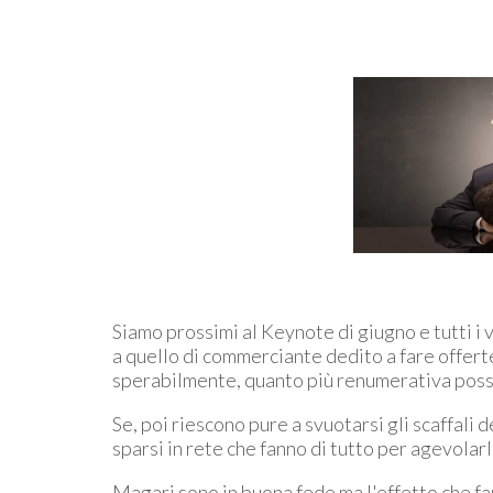
Siamo prossimi al Keynote di giugno e tutti i 
a quello di commerciante dedito a fare offerte
sperabilmente, quanto più renumerativa poss
Se, poi riescono pure a svuotarsi gli scaffali 
sparsi in rete che fanno di tutto per agevolarl
Magari sono in buona fede ma l'effetto che fa