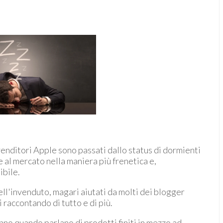
venditori Apple sono passati dallo status di dormienti
 al mercato nella maniera più frenetica e,
ibile.
dell'invenduto, magari aiutati da molti dei blogger
i raccontando di tutto e di più.
nno quando parlano di prodotti finiti in mezzo ad