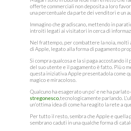
offerte commerciali non deposita a loro favore
una percentuale da parte dei venditori e un au
Immagino che gradiscano, mettendo in paratic
introiti legati ai visitatori in cerca di inform
Nel frattempo, per combattere la noia, molti a
di Apple, legato alla forma di pagamento prop
Si compra qualcosa e la si paga accostando il
del suo utente e il pagamento è fatto. Più o m
questa iniziativa Apple presentadola come q
magico e miracoloso.
Qualcuno ha esagerato un po' e ne ha parlato 
stregonesco
,tecnologicamente parlando. L'
un'ottima idea di come ha reagito la rete a q
Per tutto il resto, sembra che Apple e quella 
sembrano caduti in una qualche forma di catal