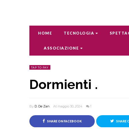
HOME
TECNOLOGIA
SPETTA
ASSOCIAZIONE
TAP TO PAY
Dormienti .
By
D. De Zan
At maggio 30, 2024
1
SHARE ON FACEBOOK
SHARE 