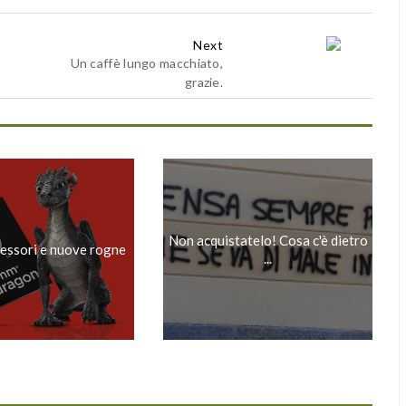
Next
Un caffè lungo macchiato,
grazie.
Non acquistatelo! Cosa c'è dietro
essori e nuove rogne
...