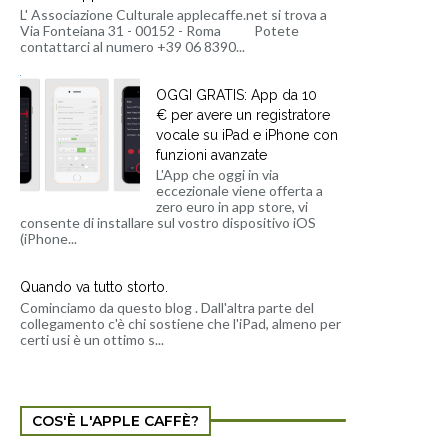
L' Associazione Culturale applecaffe.net si trova a
Via Fonteiana 31 - 00152 - Roma Potete
contattarci al numero +39 06 8390...
OGGI GRATIS: App da 10
€ per avere un registratore
vocale su iPad e iPhone con
funzioni avanzate
L'App che oggi in via
eccezionale viene offerta a
zero euro in app store, vi
consente di installare sul vostro dispositivo iOS
(iPhone...
Quando va tutto storto.
Cominciamo da questo blog . Dall'altra parte del
collegamento c'è chi sostiene che l'iPad, almeno per
certi usi è un ottimo s...
COS'È L'APPLE CAFFÈ?