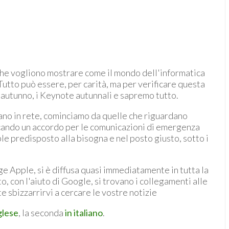
e che vogliono mostrare come il mondo dell'informatica
Tutto può essere, per carità, ma per verificare questa
'autunno, i Keynote autunnali e sapremo tutto.
vano in rete, cominciamo da quelle che riguardano
cando un accordo per le comunicazioni di emergenza
ple predisposto alla bisogna e nel posto giusto, sotto i
e Apple, si è diffusa quasi immediatamente in tutta la
 con l'aiuto di Google, si trovano i collegamenti alle
 sbizzarrirvi a cercare le vostre notizie
glese
, la seconda
in italiano
.