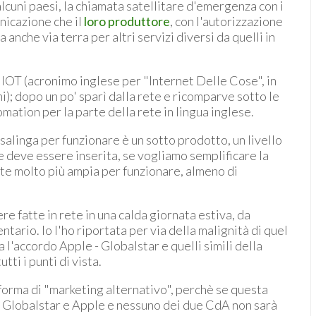
alcuni paesi, la chiamata satellitare d'emergenza con i
nicazione che il
loro produttore
, con l'autorizzazione
nche via terra per altri servizi diversi da quelli in
 IOT (acronimo inglese per "Internet Delle Cose", in
ni); dopo un po' sparì dalla rete e ricomparve sotto le
ation per la parte della rete in lingua inglese.
salinga per funzionare è un sotto prodotto, un livello
he deve essere inserita, se vogliamo semplificare la
ete molto più ampia per funzionare, almeno di
re fatte in rete in una calda giornata estiva, da
tario. Io l'ho riportata per via della malignità di quel
l'accordo Apple - Globalstar e quelli simili della
ti i punti di vista.
forma di "marketing alternativo", perchè se questa
la Globalstar e Apple e nessuno dei due CdA non sarà