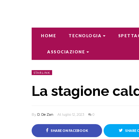
HOME
TECNOLOGIA
SPETTA
ASSOCIAZIONE
STARLINK
La stagione cal
By
D. De Zan
At luglio 12, 2023
0
SHARE ON FACEBOOK
SHARE 