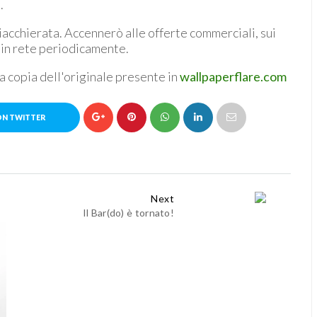
.
iacchierata. Accennerò alle offerte commerciali, sui
 in rete periodicamente.
na copia dell'originale presente in
wallpaperflare.com
ON TWITTER
Next
Il Bar(do) è tornato!