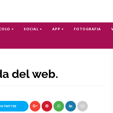
COLO
SOCIAL
APP
FOTOGRAFIA
da del web.
ON TWITTER