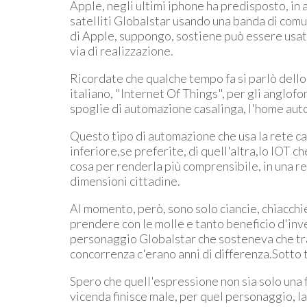
Apple, negli ultimi iphone ha predisposto, in 
satelliti Globalstar usando una banda di comu
di Apple, suppongo, sostiene può essere usata a
via di realizzazione.
Ricordate che qualche tempo fa si parlò dello
italiano, "Internet Of Things", per gli anglofo
spoglie di automazione casalinga, l'home autom
Questo tipo di automazione che usa la rete ca
inferiore,se preferite, di quell'altra,lo IOT c
cosa per renderla più comprensibile, in una r
dimensioni cittadine.
Al momento, però, sono solo ciancie, chiacchie
prendere con le molle e tanto beneficio d'inven
personaggio Globalstar che sosteneva che tra 
concorrenza c'erano anni di differenza.Sotto tut
Spero che quell'espressione non sia solo una 
vicenda finisce male, per quel personaggio, 