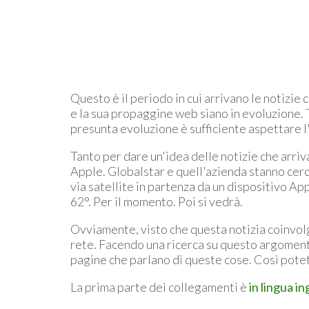
Questo è il periodo in cui arrivano le notizi
e la sua propaggine web siano in evoluzione. 
presunta evoluzione è sufficiente aspettare l
Tanto per dare un'idea delle notizie che arri
Apple. Globalstar e quell'azienda stanno cer
via satellite in partenza da un dispositivo Ap
62°. Per il momento. Poi si vedrà.
Ovviamente, visto che questa notizia coinvolg
rete. Facendo una ricerca su questo argomento,
pagine che parlano di queste cose. Così potete
La prima parte dei collegamenti è
in lingua in