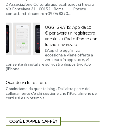
L' Associazione Culturale applecaffe.net si trova a
Via Fonteiana 31 - 00152 - Roma Potete
contattarci al numero +39 06 8390...
OGGI GRATIS: App da 10
€ per avere un registratore
vocale su iPad e iPhone con
funzioni avanzate
L'App che oggi in via
eccezionale viene offerta a
zero euro in app store, vi
consente di installare sul vostro dispositivo iOS
(iPhone...
Quando va tutto storto.
Cominciamo da questo blog . Dall'altra parte del
collegamento c'è chi sostiene che l'iPad, almeno per
certi usi è un ottimo s...
COS'È L'APPLE CAFFÈ?