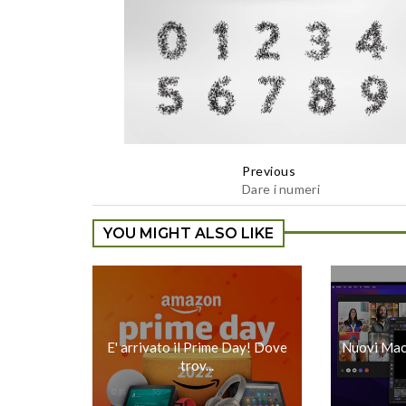
Previous
Dare i numeri
YOU MIGHT ALSO LIKE
E' arrivato il Prime Day! Dove
Nuovi Mac
trov...