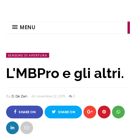
MENU
SENSORE DI APERTURA
L'MBPro e gli altri.
By
D. De Zan
At novembre 22, 2019
0
SHARE ON
SHARE ON
FACEBOOK
TWITTER