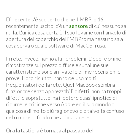
Di recente s'è scoperto che nell'MBPro 16,
recentemente uscito, c'è un
sensore
di cui nessuno sa
nulla. L'unica cosa certa è il suo legame con l'angolo di
apertura del coperchio dell'MBPro ma nessuno sa a
cosa serva o quale software di MacOS li usa.
In rete, invece, hanno altri problemi. Dopo le prime
rimostranze sul prezzo diffuse e su talune sue
caratteristiche,sono arrivate le prime recensioni e
prove. I loro risultati hanno deluso molti
frequentatori della rete. Quel MacBook sembra
funzionare senza apprezzabili difetti, non ha troppi
difetti e sopratutto, ha il potere quasi ipnotico di
ridurre le critiche verso Apple ed il suo mondo a
qualcosa di molto più ragionevole e talvolta confuso
nel rumore di fondo che anima la rete.
Ora la tastiera è tornata al passato del