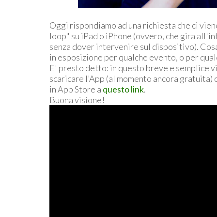
Oggi rispondiamo ad una richiesta che ci vien
loop" su iPad o iPhone (ovvero, che gira all'inf
senza dover intervenire sul dispositivo). Cos
in esposizione per qualche evento, o per qual
E' presto detto: in questo breve e semplice v
scaricare l'App (al momento ancora gratuita) 
in App Store a
questo link
.
Buona visione!