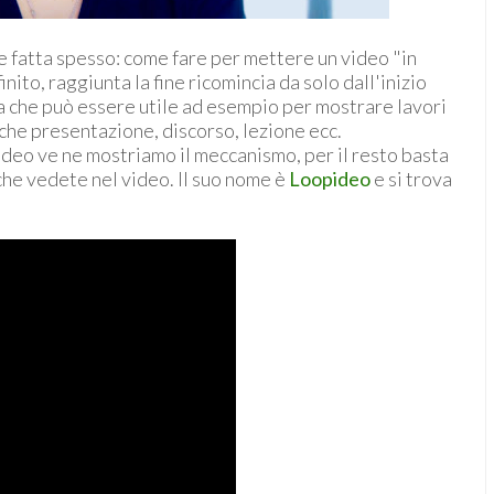
e fatta spesso: come fare per mettere un video "in
inito, raggiunta la fine ricomincia da solo dall'inizio
a che può essere utile ad esempio per mostrare lavori
che presentazione, discorso, lezione ecc.
ideo ve ne mostriamo il meccanismo, per il resto basta
che vedete nel video. Il suo nome è
Loopideo
e si trova