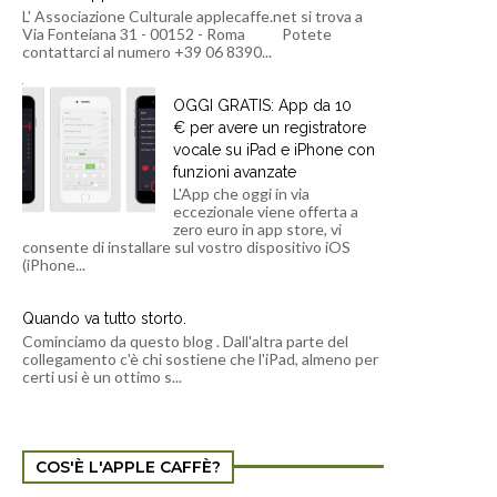
L' Associazione Culturale applecaffe.net si trova a
Via Fonteiana 31 - 00152 - Roma Potete
contattarci al numero +39 06 8390...
OGGI GRATIS: App da 10
€ per avere un registratore
vocale su iPad e iPhone con
funzioni avanzate
L'App che oggi in via
eccezionale viene offerta a
zero euro in app store, vi
consente di installare sul vostro dispositivo iOS
(iPhone...
Quando va tutto storto.
Cominciamo da questo blog . Dall'altra parte del
collegamento c'è chi sostiene che l'iPad, almeno per
certi usi è un ottimo s...
COS'È L'APPLE CAFFÈ?