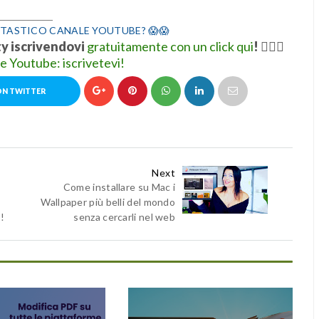
___________
TASTICO CANALE YOUTUBE? 😱😱
ty iscrivendovi
gratuitamente con un click qui
!
👍🏻💋
le Youtube: iscrivetevi!
ON TWITTER
Next
Come installare su Mac i
Wallpaper più belli del mondo
!
senza cercarli nel web