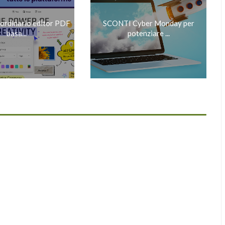
ordinario editor PDF
SCONTI Cyber Monday per
basa...
potenziare ...