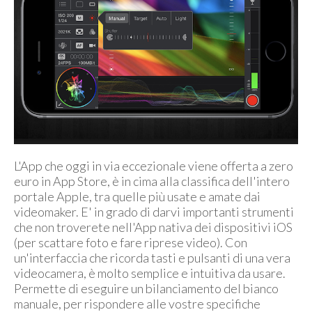
L'App che oggi in via eccezionale viene offerta a zero
euro in App Store, è in cima alla classifica dell'intero
portale Apple, tra quelle più usate e amate dai
videomaker. E' in grado di darvi importanti strumenti
che non troverete nell'App nativa dei dispositivi iOS
(per scattare foto e fare riprese video). Con
un'interfaccia che ricorda tasti e pulsanti di una vera
videocamera, è molto semplice e intuitiva da usare.
Permette di eseguire un bilanciamento del bianco
manuale, per rispondere alle vostre specifiche