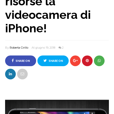
risorse la
videocamera di
iPhone!
By
Roberta Cirillo
At giugno 19, 2018
2
SHARE ON
SHARE ON
FACEBOOK
TWITTER