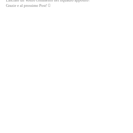
Lasciate un Vostro commento nel riquadro apposito!
Grazie e al prossimo Post! 