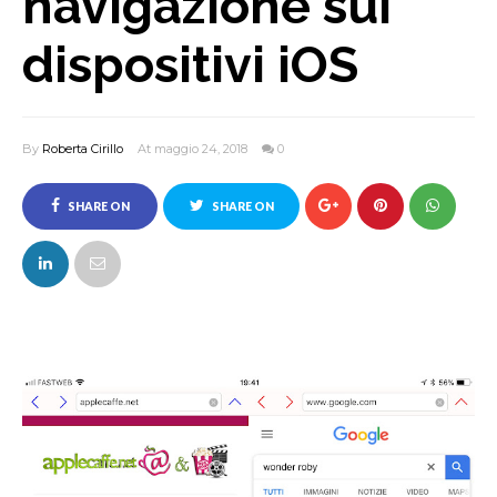
navigazione sui
dispositivi iOS
By
Roberta Cirillo
At maggio 24, 2018
0
SHARE ON
SHARE ON
FACEBOOK
TWITTER