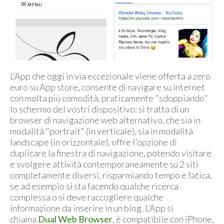
L'App che oggi in via eccezionale viene offerta a zero
euro su App store, consente di navigare su internet
con molta più comodità, praticamente "sdoppiando"
lo schermo del vostri dispositivo: si tratta di un
browser di navigazione web alternativo, che sia in
modalità "portrait" (in verticale), sia in modalità
landscape (in orizzontale), offre l'opzione di
duplicare la finestra di navigazione, potendo visitare
e svolgere attività contemporaneamente su 2 siti
completamente diversi, risparmiando tempo e fatica,
se ad esempio si sta facendo qualche ricerca
complessa o si deve raccogliere qualche
informazione da inserire in un blog. L'App si
chiama
Dual Web Browser
, è compatibile con iPhone,