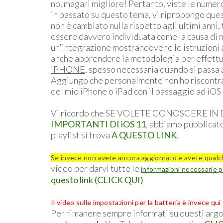
no, magari migliore! Pertanto, viste le numero
in passato su questo tema, vi ripropongo que
non è cambiato nulla rispetto agli ultimi anni
essere davvero individuata come la causa di mo
un'integrazione mostrandovene le istruzioni 
anche apprendere la metodologia per effett
iPHONE
, spesso necessaria quando si passa
Aggiungo che personalmente non ho riscontrat
del mio iPhone o iPad con il passaggio ad iOS
Vi ricordo che SE VOLETE CONOSCERE I
IMPORTANTI DI iOS 11
, abbiamo pubblicat
playlist si trova
A QUESTO LINK
.
Se invece non avete ancora aggiornato e avete qualc
video per darvi tutte le
informazioni necessarie
questo link (CLICK QUI)
Il video sulle impostazioni per la batteria è invece qui
Per rimanere sempre informati su questi argo