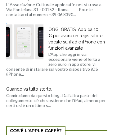
L' Associazione Culturale applecaffe.net si trova a
Via Fonteiana 31 - 00152 - Roma Potete
contattarci al numero +39 06 8390...
OGGI GRATIS: App da 10
€ per avere un registratore
vocale su iPad e iPhone con
funzioni avanzate
L'App che oggi in via
eccezionale viene offerta a
zero euro in app store, vi
consente di installare sul vostro dispositivo iOS
(iPhone...
Quando va tutto storto.
Cominciamo da questo blog . Dall'altra parte del
collegamento c'è chi sostiene che l'iPad, almeno per
certi usi è un ottimo s...
COS'È L'APPLE CAFFÈ?