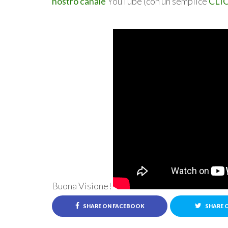
nostro canale
YouTube (con un semplice
CLIC
Buona Visione!
SHARE ON FACEBOOK
SHARE 