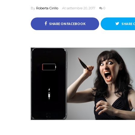
By
Roberta Cirillo
At settembre 20, 2017
0
SHARE ON FACEBOOK
SHARE 