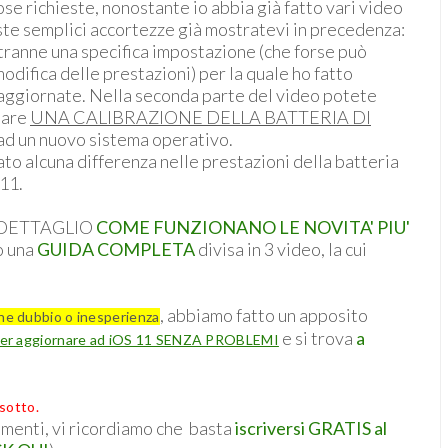
se richieste, nonostante io abbia già fatto vari video
ste semplici accortezze già mostratevi in precedenza:
, tranne una specifica impostazione (che forse può
difica delle prestazioni) per la quale ho fatto
aggiornate. Nella seconda parte del video potete
uare
UNA CALIBRAZIONE DELLA BATTERIA DI
 ad un nuovo sistema operativo.
o alcuna differenza nelle prestazioni della batteria
 11.
N DETTAGLIO
COME FUNZIONANO LE NOVITA' PIU'
o una
GUIDA COMPLETA
divisa in 3 video, la cui
, abbiamo fatto un apposito
he dubbio o inesperienza
e si trova
a
 per aggiornare ad iOS 11 SENZA PROBLEMI
 sotto.
menti, vi ricordiamo che basta
iscriversi GRATIS al