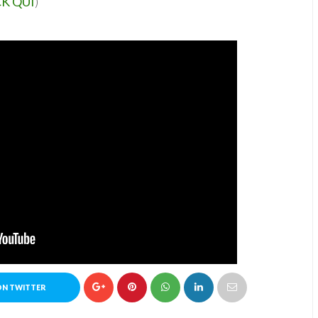
K QUI
)
ON TWITTER