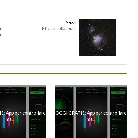
Next
ri
Effetti collaterali
r
: App per controllare
OGGI GRATIS: App per controllare
ma...
ma...