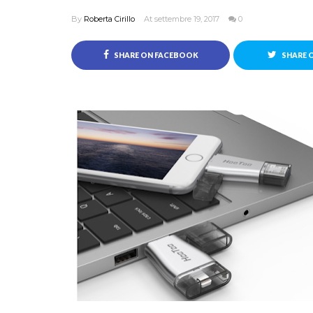
By
Roberta Cirillo
At settembre 19, 2017
0
SHARE ON FACEBOOK
SHARE 