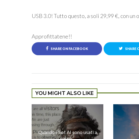
USB 3.0! Tutto questo, a soli 29,99 €, con un ot
Approfittatene!!
SHARE ON FACEBOOK
SHARE 
YOU MIGHT ALSO LIKE
Quando i 'bot AI sono usati a
sprop...