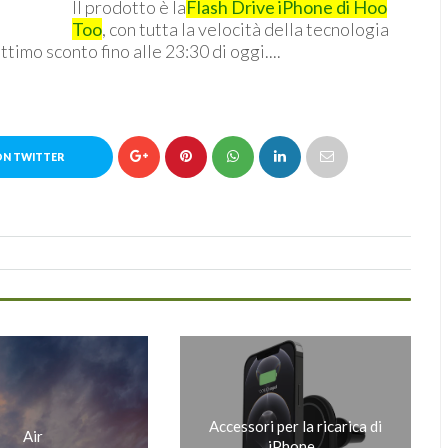
Il prodotto è la
Flash Drive iPhone di Hoo
Too
, con tutta la velocità della tecnologia
timo sconto fino alle 23:30 di oggi....
ON TWITTER
Accessori per la ricarica di
Air
iPhone...