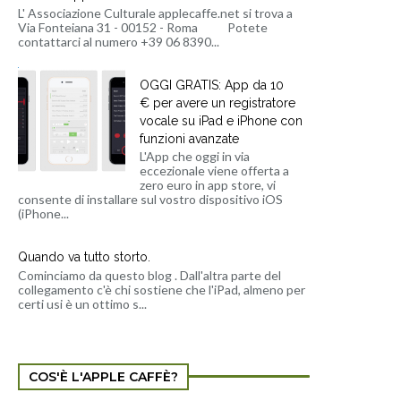
L' Associazione Culturale applecaffe.net si trova a
Via Fonteiana 31 - 00152 - Roma Potete
contattarci al numero +39 06 8390...
OGGI GRATIS: App da 10
€ per avere un registratore
vocale su iPad e iPhone con
funzioni avanzate
L'App che oggi in via
eccezionale viene offerta a
zero euro in app store, vi
consente di installare sul vostro dispositivo iOS
(iPhone...
Quando va tutto storto.
Cominciamo da questo blog . Dall'altra parte del
collegamento c'è chi sostiene che l'iPad, almeno per
certi usi è un ottimo s...
COS'È L'APPLE CAFFÈ?