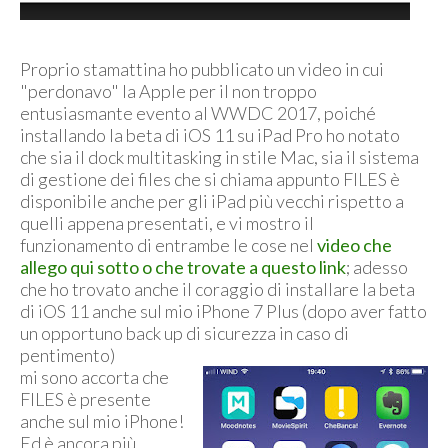
Proprio stamattina ho pubblicato un video in cui
"perdonavo" la Apple per il non troppo
entusiasmante evento al WWDC 2017, poiché
installando la beta di iOS 11 su iPad Pro ho notato
che sia il dock multitasking in stile Mac, sia il sistema
di gestione dei files che si chiama appunto FILES è
disponibile anche per gli iPad più vecchi rispetto a
quelli appena presentati, e vi mostro il
funzionamento di entrambe le cose nel
video che
allego qui sotto o che trovate a questo link
; adesso
che ho trovato anche il coraggio di installare la beta
di iOS 11 anche sul mio iPhone 7 Plus (dopo aver fatto
un opportuno back up di sicurezza in caso di
pentimento)
mi sono accorta che
FILES è presente
anche sul mio iPhone!
Ed è ancora più