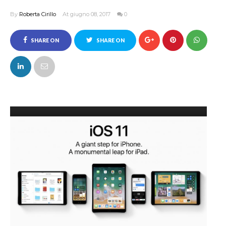
By
Roberta Cirillo
At giugno 08, 2017
0
SHARE ON
SHARE ON
FACEBOOK
TWITTER