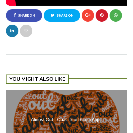
SHARE ON
SHARE ON
FACEBOOK
TWITTER
YOU MIGHT ALSO LIKE
Almost Out - Quasi fuori (dalla App...