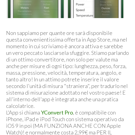
Non sappiamo per quante ore sarà disponibile
questa convenientissima offerta in App Store, ma nel
momento in cui scriviamo è ancora attiva e sarebbe
un vero peccato lasciarsela sfuggire. Stiamo parlando
di un ottimo convertitore, non solo per valute ma
anche per misure di ogni tipo: lunghezza, peso, forza,
massa, pressione, velocità, temperatura, angolo, e
tanto altro! In un attimo potrete inserire il valore
secondo l'unità di misura "straniera", per tradurlo nel
sistema di misurazione adottato nel vostro paese! E
all'interno dell'app è integrata anche una pratica
calcolatrice.
L'App si chiama
YConvert Pro
, è compatibile con
iPhone, iPad e iPod Touch con sistema operativo da
iOS 9 in poi (MA FUNZIONA ANCHE CON Apple
Watch)! e normalmente costa 2,99€ ma PER IL