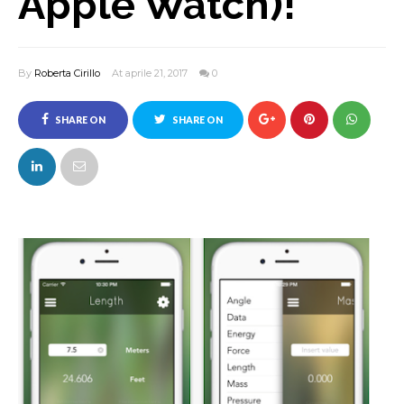
Apple Watch)!
By
Roberta Cirillo
At aprile 21, 2017
0
SHARE ON
SHARE ON
FACEBOOK
TWITTER