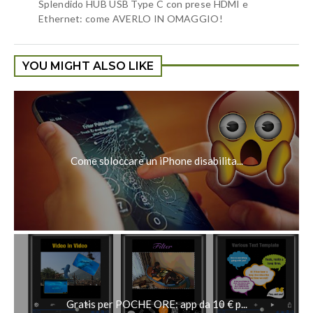
Splendido HUB USB Type C con prese HDMI e
Ethernet: come AVERLO IN OMAGGIO!
YOU MIGHT ALSO LIKE
Come sbloccare un iPhone disabilita...
Gratis per POCHE ORE: app da 10 € p...