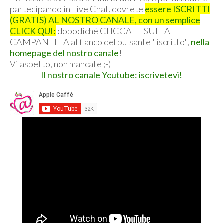
partecipando in Live Chat, dovrete
essere ISCRITTI
(GRATIS) AL NOSTRO CANALE, con un semplice
CLICK QUI:
dopodiché CLICCATE SULLA
CAMPANELLA al fianco del pulsante "iscritto",
nella
homepage del nostro canale
!
Vi aspetto, non mancate ;-)
Il nostro canale Youtube: iscrivetevi!