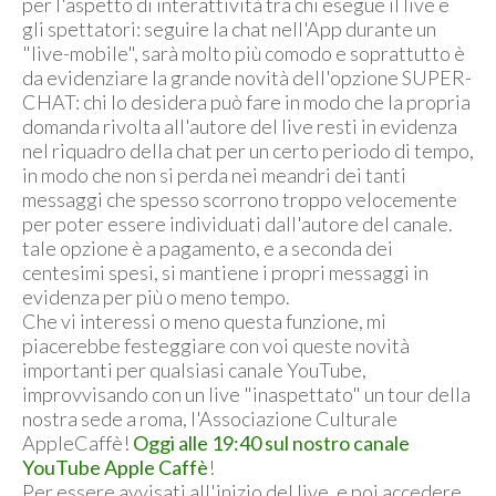
per l'aspetto di interattività tra chi esegue il live e
gli spettatori: seguire la chat nell'App durante un
"live-mobile", sarà molto più comodo e soprattutto è
da evidenziare la grande novità dell'opzione SUPER-
CHAT: chi lo desidera può fare in modo che la propria
domanda rivolta all'autore del live resti in evidenza
nel riquadro della chat per un certo periodo di tempo,
in modo che non si perda nei meandri dei tanti
messaggi che spesso scorrono troppo velocemente
per poter essere individuati dall'autore del canale.
tale opzione è a pagamento, e a seconda dei
centesimi spesi, si mantiene i propri messaggi in
evidenza per più o meno tempo.
Che vi interessi o meno questa funzione, mi
piacerebbe festeggiare con voi queste novità
importanti per qualsiasi canale YouTube,
improvvisando con un live "inaspettato" un tour della
nostra sede a roma, l'Associazione Culturale
AppleCaffè!
Oggi alle 19:40 sul nostro canale
YouTube Apple Caffè
!
Per essere avvisati all'inizio del live, e poi accedere