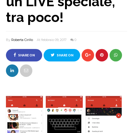
un LIVE speciale,
tra poco!
By
Roberta Cirillo
At febbraio 09, 2017
0
SHARE ON
SHARE ON
FACEBOOK
TWITTER