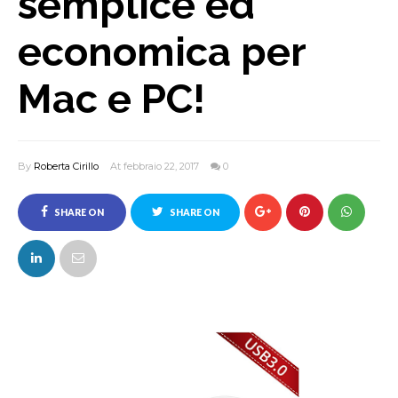
semplice ed
economica per
Mac e PC!
By
Roberta Cirillo
At febbraio 22, 2017
0
SHARE ON
SHARE ON
FACEBOOK
TWITTER