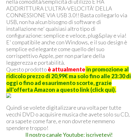
nella comodità/semplicità di utilizzo E HA
ADDIRITTURA L'ULTRA-VELOCITÀ' DELLA
CONNESSIONE VIA USB 3.0!! Basta collegarlo via
USB, non ha alcun bisogno di software di
installazione ne' qualsiasi altro tipo di
configurazione: semplice e veloce, plug&play e via!
E' compatibile anche con Windows, e il suo design è
semplice ed elegante come quello del suo
corrispettivo Apple, per non parlare della
leggerezza e portabilità.
Questo prodotto
è attualmente
in promozione al
ridicolo prezzo di 20,99€ ma solo fino alle 23:30 di
oggi o fino ad esaurimento scorte, grazie
all'offerta Amazon a questo link (click qui)
.
Quindi se volete digitalizzare una volta per tutte
vecchi DVD o acquisire musica che avete solo su CD,
ora sapete come fare, e non dovrete nemmeno
spendere troppo!
Il nostro canale Youtube: iscrivetevi!