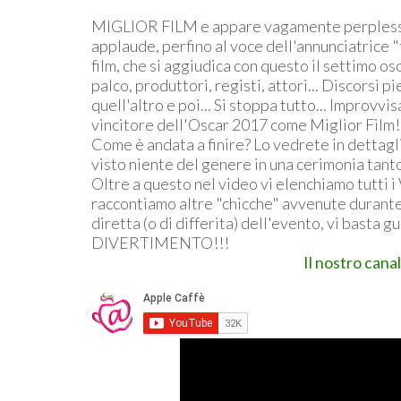
MIGLIOR FILM e appare vagamente perplesso..
applaude, perfino al voce dell'annunciatrice "
film, che si aggiudica con questo il settimo osca
palco, produttori, registi, attori... Discorsi 
quell'altro e poi... Si stoppa tutto... Improvvi
vincitore dell'Oscar 2017 come Miglior Film!
Come è andata a finire? Lo vedrete in dettagli
visto niente del genere in una cerimonia tant
Oltre a questo nel video vi elenchiamo tutti i 
raccontiamo altre "chicche" avvenute durante 
diretta (o di differita) dell'evento, vi basta 
DIVERTIMENTO!!!
Il nostro cana