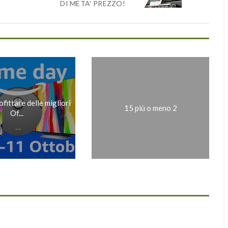
DI META' PREZZO!
ittare delle migliori
15 più o meno 2
Of...