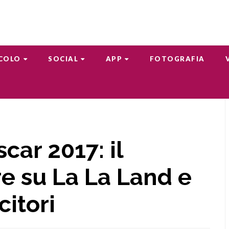
COLO
SOCIAL
APP
FOTOGRAFIA
car 2017: il
e su La La Land e
citori