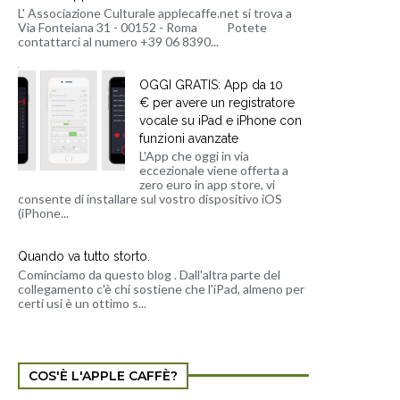
L' Associazione Culturale applecaffe.net si trova a
Via Fonteiana 31 - 00152 - Roma Potete
contattarci al numero +39 06 8390...
OGGI GRATIS: App da 10
€ per avere un registratore
vocale su iPad e iPhone con
funzioni avanzate
L'App che oggi in via
eccezionale viene offerta a
zero euro in app store, vi
consente di installare sul vostro dispositivo iOS
(iPhone...
Quando va tutto storto.
Cominciamo da questo blog . Dall'altra parte del
collegamento c'è chi sostiene che l'iPad, almeno per
certi usi è un ottimo s...
COS'È L'APPLE CAFFÈ?