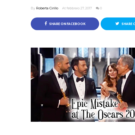
By
Roberta Cirillo
At febbraio 27, 2017
0
SHARE ON FACEBOOK
SHARE 