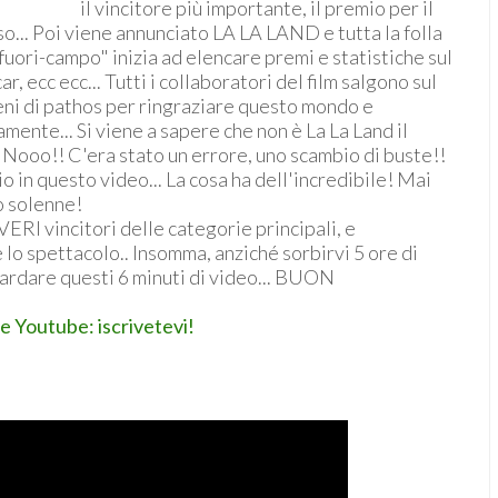
il vincitore più importante, il premio per il
. Poi viene annunciato LA LA LAND e tutta la folla
fuori-campo" inizia ad elencare premi e statistiche sul
r, ecc ecc... Tutti i collaboratori del film salgono sul
pieni di pathos per ringraziare questo mondo e
samente... Si viene a sapere che non è La La Land il
 Nooo!! C'era stato un errore, uno scambio di buste!!
o in questo video... La cosa ha dell'incredibile! Mai
o solenne!
VERI vincitori delle categorie principali, e
lo spettacolo.. Insomma, anziché sorbirvi 5 ore di
guardare questi 6 minuti di video... BUON
le Youtube: iscrivetevi!