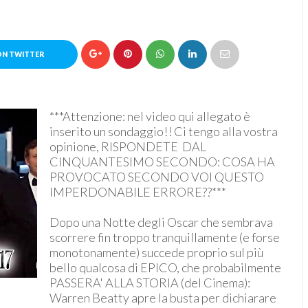
ON TWITTER
***Attenzione: nel video qui allegato è
inserito un sondaggio!! Ci tengo alla vostra
opinione, RISPONDETE DAL
CINQUANTESIMO SECONDO: COSA HA
PROVOCATO SECONDO VOI QUESTO
IMPERDONABILE ERRORE??***
Dopo una Notte degli Oscar che sembrava
scorrere fin troppo tranquillamente (e forse
monotonamente) succede proprio sul più
bello qualcosa di EPICO, che probabilmente
PASSERA' ALLA STORIA (del Cinema):
Warren Beatty apre la busta per dichiarare