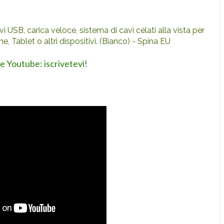
i USB, carica veloce, sistema di cavi celati alla vista per
, Tablet o altri dispositivi. (Bianco) - Spina EU
le Youtube: iscrivetevi!