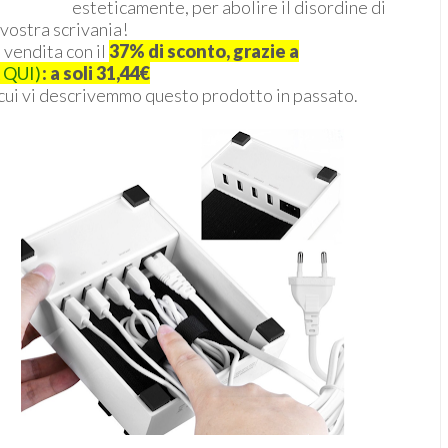
esteticamente, per abolire il disordine di
 vostra scrivania!
 vendita con il
37% di sconto, grazie a
K QUI)
: a soli 31,44€
 cui vi descrivemmo questo prodotto in passato.