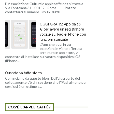
L' Associazione Culturale applecaffe.net si trova a
Via Fonteiana 31 - 00152 - Roma Potete
contattarci al numero +39 06 8390...
OGGI GRATIS: App da 10
€ per avere un registratore
vocale su iPad e iPhone con
funzioni avanzate
L'App che oggi in via
eccezionale viene offerta a
zero euro in app store, vi
consente di installare sul vostro dispositivo iOS
(iPhone...
Quando va tutto storto.
Cominciamo da questo blog . Dall'altra parte del
collegamento c'è chi sostiene che l'iPad, almeno per
certi usi è un ottimo s...
COS'È L'APPLE CAFFÈ?