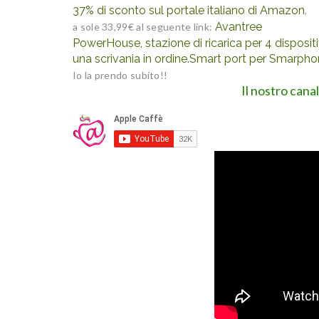
37% di sconto sul portale italiano di Amazon
,
Avantree
a sole 33,99€ al seguente link:
PowerHouse, stazione di ricarica per 4 dispositiv
una scrivania in ordine.Smart port per Smarphone
Io la prendo subito!!
Il nostro cana