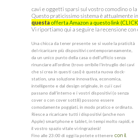
cavi e oggetti sparsi sul vostro comodino o la
Questo praticissimo sistema è attualmente in
questa
offerta Amazon a questo link (CLIC
Vi riportiamo qui a seguire la recensione con
Una chicca da tener presente se si vuole la praticità
del ricaricare più dispositivi contemporaneamente,
da un unico punto della casa o dell'ufficio senza
rinunciare all'ordine (trovo orribile l'intruglio dei cavi
che si crea in questi casi) è questa nuova dock-
station, una soluzione innovativa, economica,
intelligente e dal design originale, in cui i cavi
passano dall'interno e i vostri dispositivi (o senza
cover o con cover sottili) possono essere
comodamente poggiati, in modo pratico e ordinato.
Riesce a ricaricare tutti i dispositivi (anche non
Apple) smartphone e tablet, in tempi molto rapidi, e
il vostro spazio vitale vi ringrazierà!
con il
Fino alle 23:00 di oggi la potete ottenere