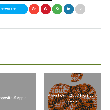
ON TWITTER
Almost Out - Quasi fuori (dalla
roposito di Apple.
App...