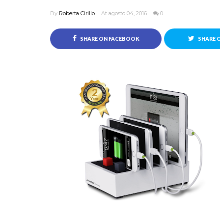
By
Roberta Cirillo
At agosto 04, 2016
0
SHARE ON FACEBOOK
SHARE 