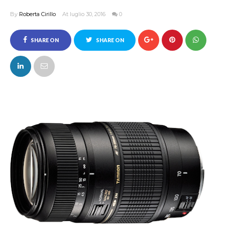
By
Roberta Cirillo
At luglio 30, 2016
0
SHARE ON
SHARE ON
FACEBOOK
TWITTER