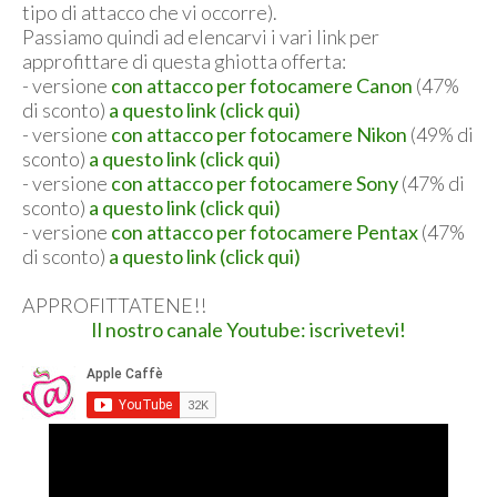
tipo di attacco che vi occorre).
Passiamo quindi ad elencarvi i vari link per
approfittare di questa ghiotta offerta:
- versione
con attacco per fotocamere Canon
(47%
di sconto)
a questo link (click qui)
- versione
con attacco per fotocamere Nikon
(49% di
sconto)
a questo link (click qui)
- versione
con attacco per fotocamere Sony
(47% di
sconto)
a questo link (click qui)
- versione
con attacco per fotocamere Pentax
(47%
di sconto)
a questo link (click qui)
APPROFITTATENE!!
Il nostro canale Youtube: iscrivetevi!