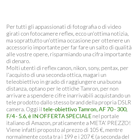
Per tutti gli appassionati di fotografia o di video
girati con fotocamere reflex, ecco un'ottima notizia,
ma soprattutto un'ottima occasione per ottenere un
accessorio importante per far fare un salto di qualità
alle vostre opere, risparmiando una cifra importante
di denaro.
Molti utenti di reflex canon, nikon, sony, pentax, per
l'acquisto di una seconda ottica, magari un
teleobiettivo in grado di raggiungere una buona
distanza, optano per le ottiche Tamron, per non
arrivare a spendere cifre inarrivabili acquistando un
tele prodotto dallo stesso brand della propria DSLR
camera. Oggi il
tele-obiettivo Tamron, AF 70 - 300,
F/4 - 5.6, è IN OFFERTA SPECIALE
nel portale
italiano di Amazon, praticamente a META' PREZZO!
Viene infatti proposto al prezzo di 105 €, mentre
normalmente costa tra i 199 e i 207 € (a seconda del