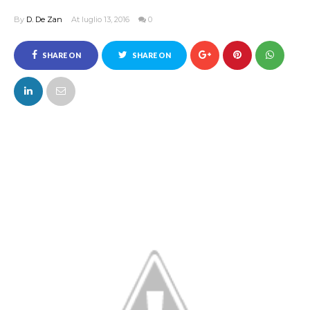
By
D. De Zan
At luglio 13, 2016
0
SHARE ON
SHARE ON
FACEBOOK
TWITTER