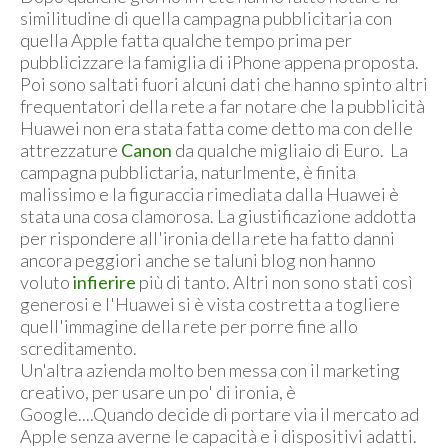
similitudine di quella campagna pubblicitaria con
quella Apple fatta qualche tempo prima per
pubblicizzare la famiglia di iPhone appena proposta.
Poi sono saltati fuori alcuni dati che hanno spinto altri
frequentatori della rete a far notare che la pubblicità
Huawei non era stata fatta come detto ma con delle
attrezzature
Canon
da qualche migliaio di Euro. La
campagna pubblictaria, naturlmente, è finita
malissimo e la figuraccia rimediata dalla Huawei è
stata una cosa clamorosa. La giustificazione addotta
per rispondere all'ironia della rete ha fatto danni
ancora peggiori anche se taluni blog non hanno
voluto
infierire
più di tanto. Altri non sono stati così
generosi e l'Huawei si è vista costretta a togliere
quell'immagine della rete per porre fine allo
screditamento.
Un'altra azienda molto ben messa con il marketing
creativo, per usare un po' di ironia, è
Google....Quando decide di portare via il mercato ad
Apple senza averne le capacità e i dispositivi adatti.