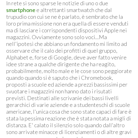
In rete si sono sparse le notizie di uno o due
smartphone
e altrettanti smartwatch che dal
trupudio con cui se ne è parlato, è sembrato che la
loro prima missione non era quella di essere venduti
ma di lasciare i corrispondenti dispositivi Apple nei
magazzini. Ovviamente sono solo voci...Ma
nell'ipotesi che abbiano un fondamento mi limito ad
osservare che il calo dei profitti di quel gruppo,
Alphabet e, forse di Google, deve aver fatto venire
idee strane a qualche dirigente che ha reagito,
probabilmente, molto male e le cose sono peggiorate
quando quando si è saputo che i Chromebook,
proposti a scuole ed aziende a prezzi bassissimi per
svuotare i magazzini non hanno dato i risutati
previsti. Destinati alle scrivanie dei bassi livelli
gerarchici di varie aziende e a studenteschi di scuole
americane, l'unica cosa che sono state capaci di fare è
stata la pessima reazione che è stata notata a migli di
distanza. E' calato il silenzio solo quando dall'altro
sono arrivate minacce di licenziamenti o di altre gravi