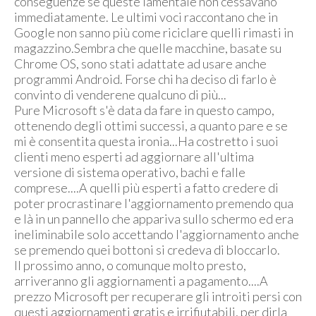
conseguenze se queste lamentale non cessavano
immediatamente. Le ultimi voci raccontano che in
Google non sanno più come riciclare quelli rimasti in
magazzino.Sembra che quelle macchine, basate su
Chrome OS, sono stati adattate ad usare anche
programmi Android. Forse chi ha deciso di farlo è
convinto di venderene qualcuno di più...
Pure Microsoft s'è data da fare in questo campo,
ottenendo degli ottimi successi, a quanto pare e se
mi è consentita questa ironia...Ha costretto i suoi
clienti meno esperti ad aggiornare all'ultima
versione di sistema operativo, bachi e falle
comprese....A quelli più esperti a fatto credere di
poter procrastinare l'aggiornamento premendo qua
e là in un pannello che appariva sullo schermo ed era
ineliminabile solo accettando l'aggiornamento anche
se premendo quei bottoni si credeva di bloccarlo.
Il prossimo anno, o comunque molto presto,
arriveranno gli aggiornamenti a pagamento....A
prezzo Microsoft per recuperare gli introiti persi con
questi aggiornamenti gratis e irrifiutabili, per dirla