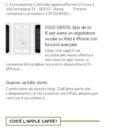
L' Associazione Culturale applecaffe.net si trova a
Via Fonteiana 31 - 00152 - Roma Potete
contattarci al numero +39 06 8390...
OGGI GRATIS: App da 10
€ per avere un registratore
vocale su iPad e iPhone con
funzioni avanzate
L'App che oggi in via
eccezionale viene offerta a
zero euro in app store, vi
consente di installare sul vostro dispositivo iOS
(iPhone...
Quando va tutto storto.
Cominciamo da questo blog . Dall'altra parte del
collegamento c'è chi sostiene che l'iPad, almeno per
certi usi è un ottimo s...
COS'È L'APPLE CAFFÈ?