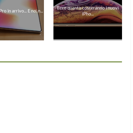
Ecco quanto costeranno i nuovi
o in arrivo... E no, n...
iPho...