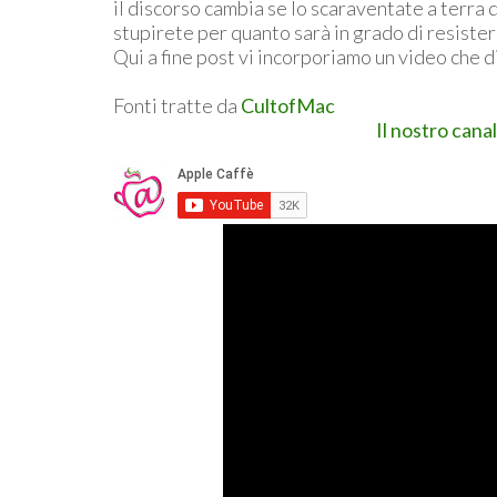
il discorso cambia se lo scaraventate a terra d
stupirete per quanto sarà in grado di resiste
Qui a fine post vi incorporiamo un video che d
Fonti tratte da
CultofMac
Il nostro cana