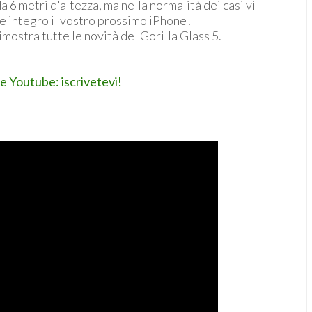
a 6 metri d'altezza, ma nella normalità dei casi vi
re integro il vostro prossimo iPhone!
imostra tutte le novità del Gorilla Glass 5.
le Youtube: iscrivetevi!