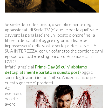
Se siete dei collezionisti, o semplicemente degli
appassionati di Serie TV (di quelle per le quali vale
davvero la pena lasciare un "posto d'onore" nella
libreria del salotto) oggi è il giorno ideale per
impossessarvi della vostra serie preferita NELLA
SUA INTEREZZA, con un cofanetto che contiene ogni
episodio di tutte le stagioni di cui è composta, in
DVD!
Infatti, grazie al
Prime-Day (di cui vi abbiamo
dettagliatamente parlato in questo post)
oggi ci
sono degli sconti irripetibili su Amazon, anche per
questo genere di prodotti!
Ad
esempio,
potete
avere il