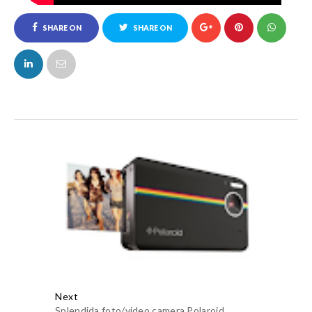
SHARE ON
SHARE ON
FACEBOOK
TWITTER
Next
Splendida foto/video camera Polaroid,