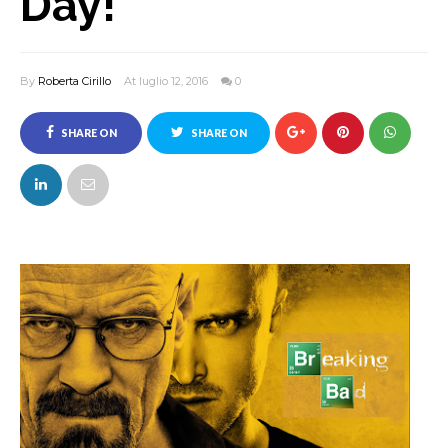
Day!
By
Roberta Cirillo
At luglio 12, 2016
0
SHARE ON
SHARE ON
FACEBOOK
TWITTER