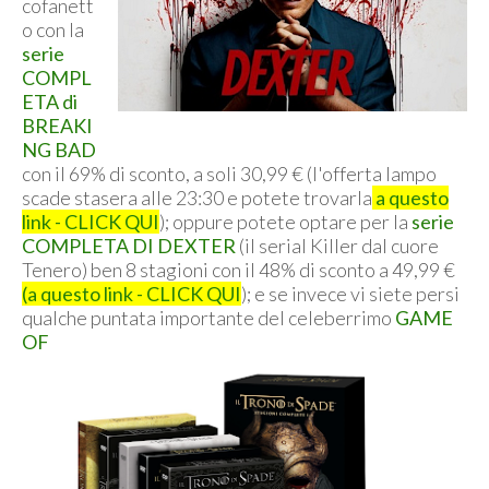
cofanett
o con la
serie
COMPL
ETA di
BREAKI
NG BAD
con il 69% di sconto, a soli 30,99 € (l'offerta lampo
scade stasera alle 23:30 e potete trovarla
a questo
link - CLICK QUI
); oppure potete optare per la
serie
COMPLETA DI DEXTER
(il serial Killer dal cuore
Tenero) ben 8 stagioni con il 48% di sconto a 49,99 €
(a questo link - CLICK QUI
); e se invece vi siete persi
qualche puntata importante del celeberrimo
GAME
OF