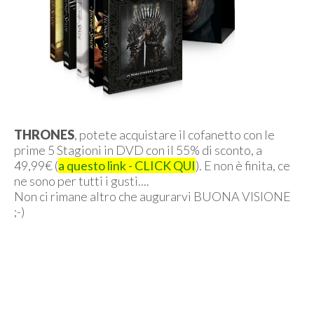
THRONES
, potete acquistare il cofanetto con le
prime 5 Stagioni in DVD con il 55% di sconto, a
49,99€ (
a questo link - CLICK QUI
). E non è finita, ce
ne sono per tutti i gusti....
Non ci rimane altro che augurarvi BUONA VISIONE
;-)