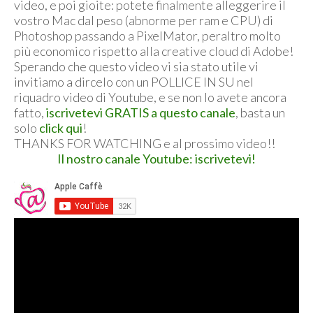
video, e poi gioite: potete finalmente alleggerire il
vostro Mac dal peso (abnorme per ram e CPU) di
Photoshop passando a PixelMator, peraltro molto
più economico rispetto alla creative cloud di Adobe!
Sperando che questo video vi sia stato utile vi
invitiamo a dircelo con un POLLICE IN SU nel
riquadro video di Youtube, e se non lo avete ancora
fatto,
iscrivetevi GRATIS a questo canale
, basta un
solo
click qui
!
THANKS FOR WATCHING e al prossimo video!!
Il nostro canale Youtube: iscrivetevi!