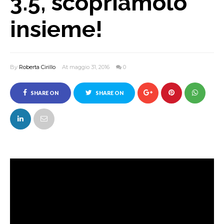
3.5, scopriamolo
insieme!
By
Roberta Cirillo
At maggio 31, 2016
0
SHARE ON
SHARE ON
FACEBOOK
TWITTER