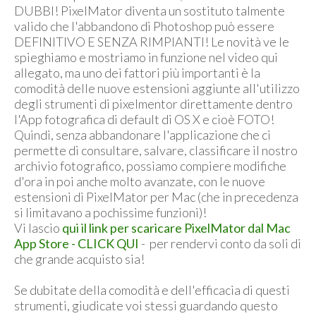
DUBBI! PixelMator diventa un sostituto talmente
valido che l'abbandono di Photoshop può essere
DEFINITIVO E SENZA RIMPIANTI! Le novità ve le
spieghiamo e mostriamo in funzione nel video qui
allegato, ma uno dei fattori più importanti è la
comodità delle nuove estensioni aggiunte all'utilizzo
degli strumenti di pixelmentor direttamente dentro
l'App fotografica di default di OS X e cioè FOTO!
Quindi, senza abbandonare l'applicazione che ci
permette di consultare, salvare, classificare il nostro
archivio fotografico, possiamo compiere modifiche
d'ora in poi anche molto avanzate, con le nuove
estensioni di PixelMator per Mac (che in precedenza
si limitavano a pochissime funzioni)!
Vi lascio
qui il link per scaricare PixelMator dal Mac
App Store - CLICK QUI
- per rendervi conto da soli di
che grande acquisto sia!
Se dubitate della comodità e dell'efficacia di questi
strumenti, giudicate voi stessi guardando questo