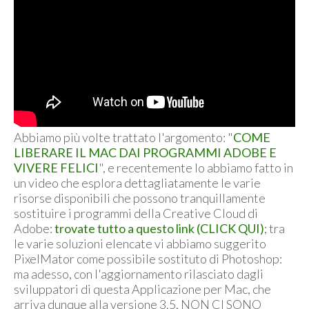
Abbiamo più volte trattato l'argomento: "
COME
LIBERARE IL MAC DAI PROGRAMMI ADOBE E
VIVERE FELICI
", e recentemente lo abbiamo fatto in
un video che esplora dettagliatamente le varie
risorse disponibili che possono tranquillamente
sostituire i programmi della Creative Cloud di
Adobe:
trovate tutto a questo link (CLICK QUI)
; tra
le varie soluzioni elencate vi abbiamo suggerito
PixelMator come possibile sostituto di Photoshop:
ma adesso, con l'aggiornamento rilasciato dagli
sviluppatori di questa Applicazione per Mac, che
arriva dunque alla versione 3.5, NON CI SONO