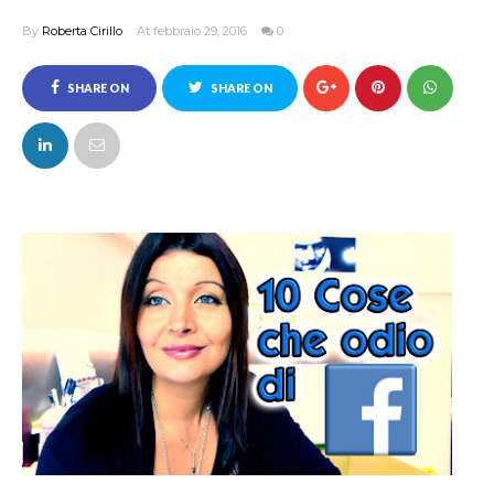
By
Roberta Cirillo
At febbraio 29, 2016
0
SHARE ON
SHARE ON
FACEBOOK
TWITTER