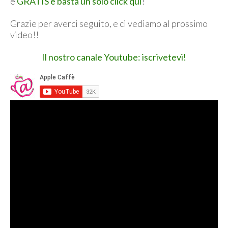
è
GRATIS e basta un solo click qui
!
Grazie per averci seguito, e ci vediamo al prossimo
video!!
Il nostro canale Youtube: iscrivetevi!