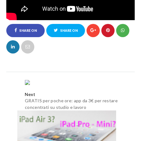
SHARE ON
SHARE ON
FACEBOOK
TWITTER
Next
GRATIS per poche ore: app da 3€ per restare
concentrati su studio e lavoro