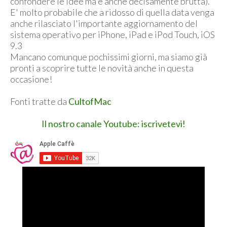
confondere le idee ma è anche decisamente brutta).
E' molto probabile che a ridosso di quella data venga
anche rilasciato l'importante aggiornamento del
sistema operativo per iPhone, iPad e iPod Touch, iOS
9.3
Mancano comunque pochissimi giorni, ma siamo già
pronti a scoprire tutte le novità anche in questa
occasione!
Fonti tratte da
CultofMac
Il nostro canale Youtube: iscrivetevi!