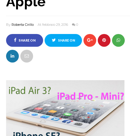
Apple
By
Roberta Cirillo
At febbraio 29, 2016
0
SHARE ON
SHARE ON
FACEBOOK
TWITTER