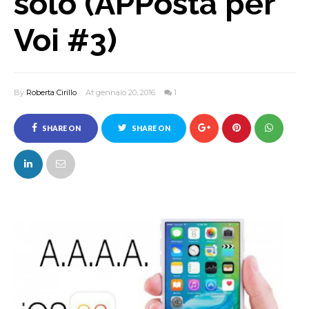
solo (APPosta per
Voi #3)
By
Roberta Cirillo
At gennaio 20, 2016
1
SHARE ON
SHARE ON
FACEBOOK
TWITTER