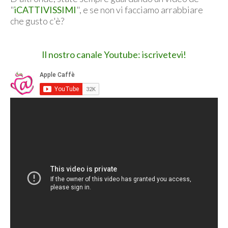
"
iCATTIVISSIMI
", e se non vi facciamo arrabbiare
che gusto c'è?
Il nostro canale Youtube: iscrivetevi!