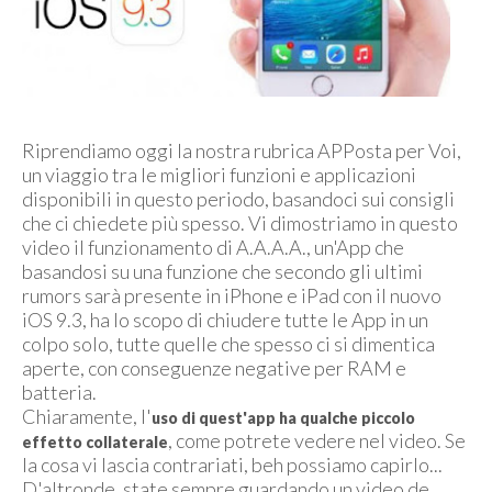
Riprendiamo oggi la nostra rubrica APPosta per Voi,
un viaggio tra le migliori funzioni e applicazioni
disponibili in questo periodo, basandoci sui consigli
che ci chiedete più spesso. Vi dimostriamo in questo
video il funzionamento di A.A.A.A., un'App che
basandosi su una funzione che secondo gli ultimi
rumors sarà presente in iPhone e iPad con il nuovo
iOS 9.3, ha lo scopo di chiudere tutte le App in un
colpo solo, tutte quelle che spesso ci si dimentica
aperte, con conseguenze negative per RAM e
batteria.
Chiaramente, l'
uso di quest'app ha qualche piccolo
, come potrete vedere nel video. Se
effetto collaterale
la cosa vi lascia contrariati, beh possiamo capirlo...
D'altronde, state sempre guardando un video de