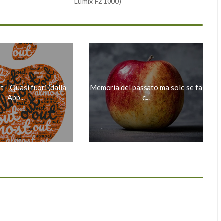
Lumix FZ1000)
 - Quasi fuori (dalla
Memoria del passato ma solo se fa
App...
c...