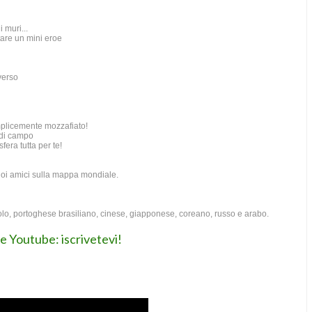
 muri...
ntare un mini eroe
verso
plicemente mozzafiato!
 di campo
era tutta per te!
 tuoi amici sulla mappa mondiale.
nolo, portoghese brasiliano, cinese, giapponese, coreano, russo e arabo.
le Youtube: iscrivetevi!