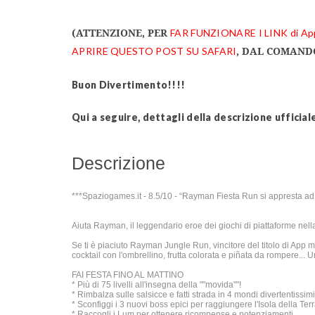
(ATTENZIONE, PER
FAR FUNZIONARE I LINK di Ap
, DAL COMANDO
APRIRE QUESTO POST SU SAFARI
Buon Divertimento!!!!
Qui a seguire, dettagli della descrizione ufficial
Descrizione
***Spaziogames.it - 8.5/10 - “Rayman Fiesta Run si appresta ad en
Aiuta Rayman, il leggendario eroe dei giochi di piattaforme nel
Se ti è piaciuto Rayman Jungle Run, vincitore del titolo di App m
cocktail con l'ombrellino, frutta colorata e piñata da rompere... U
FAI FESTA FINO AL MATTINO
* Più di 75 livelli all'insegna della ""movida""!
* Rimbalza sulle salsicce e fatti strada in 4 mondi divertentissimi
* Sconfiggi i 3 nuovi boss epici per raggiungere l'Isola della Terra
* Raccogli i Lum per ottenere ricompense e potenziamenti