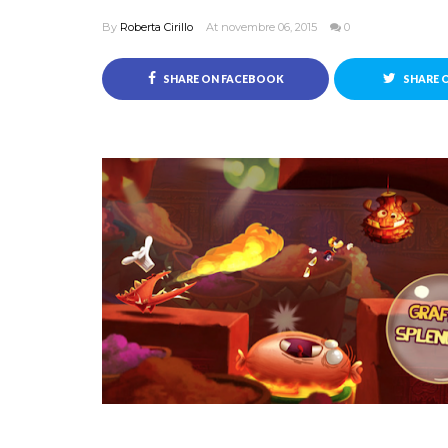
By
Roberta Cirillo
At novembre 06, 2015
0
SHARE ON FACEBOOK
SHARE 