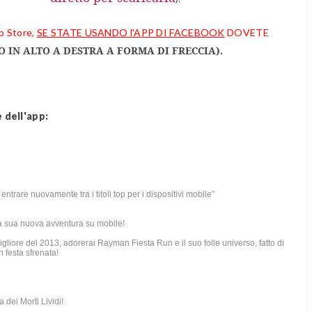
p Store,
SE STATE USANDO l'APP DI FACEBOOK
DOVETE
 IN ALTO A DESTRA A FORMA DI FRECCIA).
e dell'app:
trare nuovamente tra i titoli top per i dispositivi mobile”
la sua nuova avventura su mobile!
igliore del 2013, adorerai Rayman Fiesta Run e il suo folle universo, fatto di
n festa sfrenata!
 dei Morti Lividi!