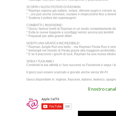
SCOPRI I NUOVI POTERI DI RAYMAN
* Rayman sapeva già saltare, volare, sferrare pugni e correre sui
* ...ora può anche scivolare, nuotare e rimpicciolirsi fino a dive
* Scatena il potere del superpugno!
COMBATTI L'INVASIONE!
* Gioca i famosi livelli di Rayman in un modo completamente di
* Evita le nuove trappole e sconfiggi nemici ancora più temibili
* Preparati per altre grandi sfide!
GODITI UNA GRAFICA INCREDIBILE!
* Rayman Jungle Run era bello... ma Rayman Fiesta Run è sem
* Immergiti nel mondo di Fiesta grazie alla maggiore profondità
* E se ti piacciono i giochi di luce, Rayman ha una nuova strobosf
SFIDA I TUOI AMICI
Condividi le tue attività e i tuoi successi su Facebook e segui i
Il gioco può essere scaricato e giocato anche senza Wi-Fi!
Gioco disponibile in: inglese, francese, italiano, tedesco, spag
Il nostro cana