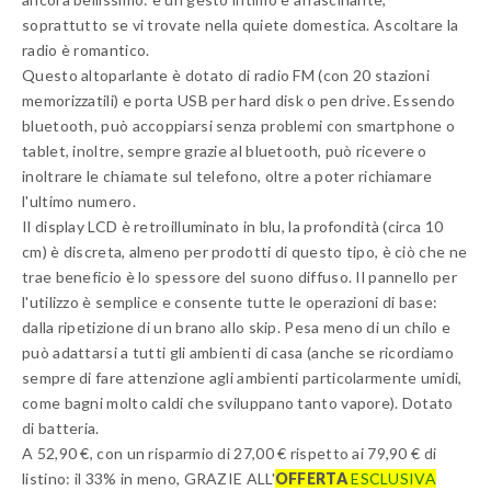
soprattutto se vi trovate nella quiete domestica. Ascoltare la
radio è romantico.
Questo altoparlante è dotato di radio FM (con 20 stazioni
memorizzatili) e porta USB per hard disk o pen drive. Essendo
bluetooth, può accoppiarsi senza problemi con smartphone o
tablet, inoltre, sempre grazie al bluetooth, può ricevere o
inoltrare le chiamate sul telefono, oltre a poter richiamare
l'ultimo numero.
Il display LCD è retroilluminato in blu, la profondità (circa 10
cm) è discreta, almeno per prodotti di questo tipo, è ciò che ne
trae beneficio è lo spessore del suono diffuso. Il pannello per
l'utilizzo è semplice e consente tutte le operazioni di base:
dalla ripetizione di un brano allo skip. Pesa meno di un chilo e
può adattarsi a tutti gli ambienti di casa (anche se ricordiamo
sempre di fare attenzione agli ambienti particolarmente umidi,
come bagni molto caldi che sviluppano tanto vapore). Dotato
di batteria.
A 52,90 €, con un risparmio di 27,00 € rispetto ai 79,90 € di
listino: il 33% in meno, GRAZIE ALL'
OFFERTA
ESCLUSIVA