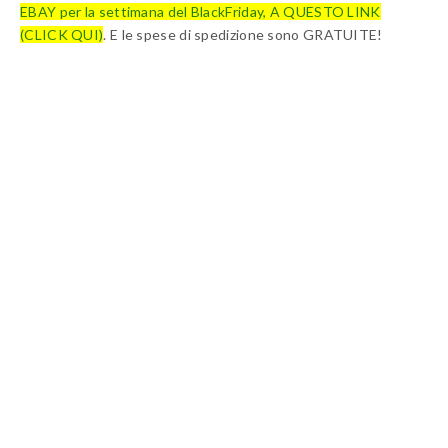
EBAY per la settimana del BlackFriday, A QUESTO LINK
(CLICK QUI)
. E le spese di spedizione sono GRATUITE!