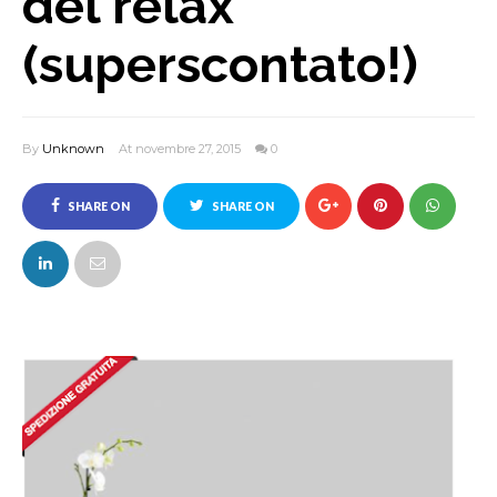
del relax
(superscontato!)
By
Unknown
At novembre 27, 2015
0
SHARE ON
SHARE ON
FACEBOOK
TWITTER