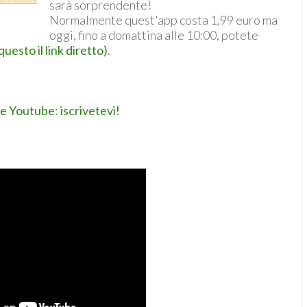
sarà sorprendente!
Normalmente quest'app costa 1,99 euro ma
oggi, fino a domattina alle 10:00, potete
to il link diretto)
.
le Youtube: iscrivetevi!