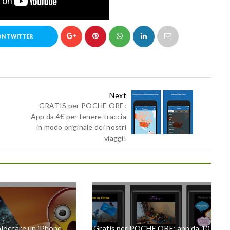
ON TWITTER
Next
GRATIS per POCHE ORE:
App da 4€ per tenere traccia
in modo originale dei nostri
viaggi!
loccare un iPhone
Gratis per POCHE ORE: app da 10