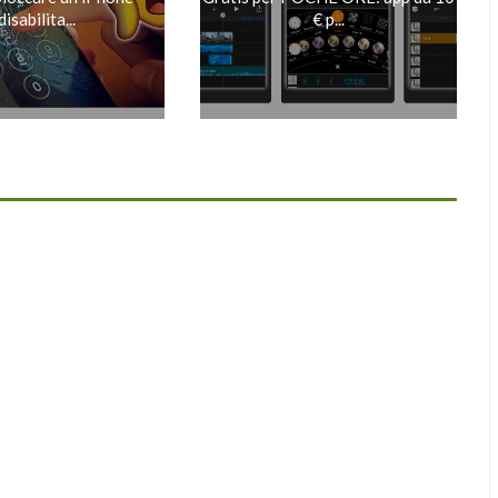
disabilita...
€ p...