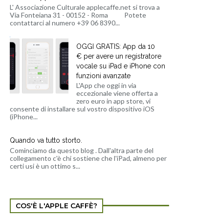
L' Associazione Culturale applecaffe.net si trova a
Via Fonteiana 31 - 00152 - Roma Potete
contattarci al numero +39 06 8390...
OGGI GRATIS: App da 10
€ per avere un registratore
vocale su iPad e iPhone con
funzioni avanzate
L'App che oggi in via
eccezionale viene offerta a
zero euro in app store, vi
consente di installare sul vostro dispositivo iOS
(iPhone...
Quando va tutto storto.
Cominciamo da questo blog . Dall'altra parte del
collegamento c'è chi sostiene che l'iPad, almeno per
certi usi è un ottimo s...
COS'È L'APPLE CAFFÈ?