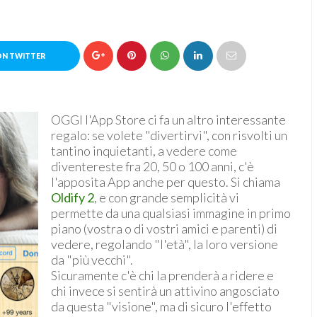
ON TWITTER
OGGI l'App Store ci fa un altro interessante
regalo: se volete "divertirvi", con risvolti un
tantino inquietanti, a vedere come
diventereste fra 20, 50 o 100 anni, c'è
l'apposita App anche per questo. Si chiama
Oldify 2
, e con grande semplicità vi
permette da una qualsiasi immagine in primo
piano (vostra o di vostri amici e parenti) di
vedere, regolando "l'età", la loro versione
da "più vecchi".
Sicuramente c'è chi la prenderà a ridere e
chi invece si sentirà un attivino angosciato
da questa "visione", ma di sicuro l'effetto