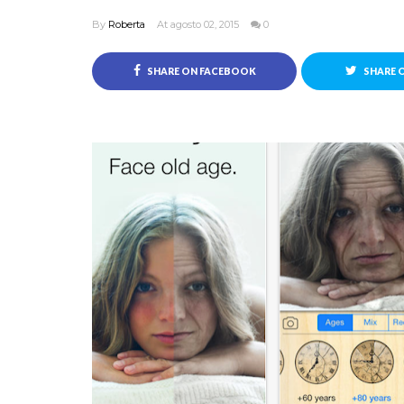
By
Roberta
At agosto 02, 2015
0
SHARE ON FACEBOOK
SHARE 