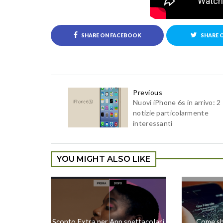
SHARE ON FACEBOOK
SHARE 
Previous
Nuovi iPhone 6s in arrivo: 2
notizie particolarmente
interessanti
YOU MIGHT ALSO LIKE
Sconto Extra per App spettacolari
Come sb