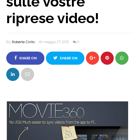
sulle vostre
riprese video!
By
Roberta Cirillo
At maggio 27, 2015
0
SHARE ON
SHARE ON
FACEBOOK
TWITTER