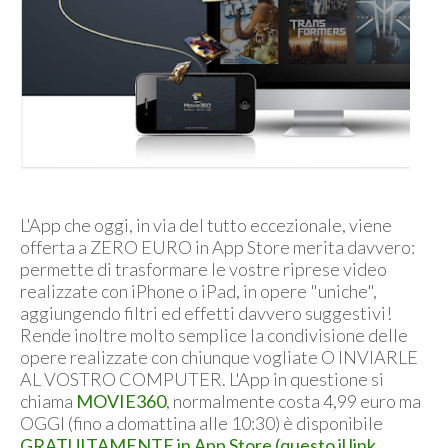
L'App che oggi, in via del tutto eccezionale, viene
offerta a ZERO EURO in App Store merita davvero:
permette di trasformare le vostre riprese video
realizzate con iPhone o iPad, in opere "uniche",
aggiungendo filtri ed effetti davvero suggestivi!
Rende inoltre molto semplice la condivisione delle
opere realizzate con chiunque vogliate O INVIARLE
AL VOSTRO COMPUTER. L'App in questione si
chiama
MOVIE360
, normalmente costa 4,99 euro ma
OGGI (fino a domattina alle 10:30) è disponibile
GRATUITAMENTE in App Store (questo il link