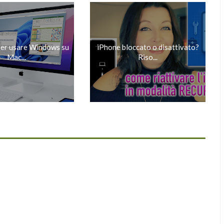
 per usare Windows su
iPhone bloccato o disattivato?
Mac...
Riso...