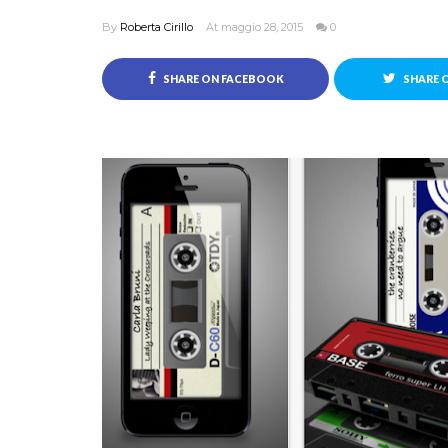
By
Roberta Cirillo
At maggio 28, 2015
0
SHARE ON FACEBOOK
SHARE 