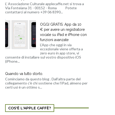
L' Associazione Culturale applecaffe.net si trova a
Via Fonteiana 31 - 00152 - Roma Potete
contattarci al numero +39 06 8390...
OGGI GRATIS: App da 10
€ per avere un registratore
vocale su iPad e iPhone con
funzioni avanzate
L'App che oggi in via
eccezionale viene offerta a
zero euro in app store, vi
consente di installare sul vostro dispositivo iOS
(iPhone...
Quando va tutto storto.
Cominciamo da questo blog . Dall'altra parte del
collegamento c'è chi sostiene che l'iPad, almeno per
certi usi è un ottimo s...
COS'È L'APPLE CAFFÈ?