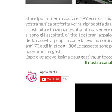
Store (poi tornerà a costare 1,99 euro): si ch
vostra musica preferita verra' riprodotta 
ricostruita e funzionante, al punto da vedere
si sono già ascoltati, e i titoli dei brani appa
della cassetta, proprio come facevamo noi una 
anni 70 e gli inizi degli 80)!Le cassette sono p
base ai nostri gusti.
L'app e' gradevolissima e suggestiva, un tocco
Il nostro cana