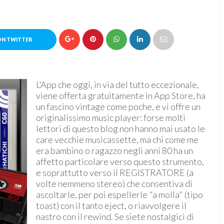
ON TWITTER
L'App che oggi, in via del tutto eccezionale,
viene offerta gratuitamente in App Store, ha
un fascino vintage come poche, e vi offre un
originalissimo music player: forse molti
lettori di questo blog non hanno mai usato le
care vecchie musicassette, ma chi come me
era bambino o ragazzo negli anni 80 ha un
affetto particolare verso questo strumento,
e soprattutto verso il REGISTRATORE (a
volte nemmeno stereo) che consentiva di
ascoltarle, per poi espellerle "a molla" (tipo
toast) con il tanto eject, o riavvolgere il
nastro con il rewind. Se siete nostalgici di