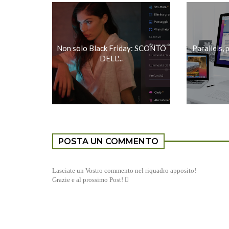
Non solo Black Friday: SCONTO
Parallels,
DELL'...
POSTA UN COMMENTO
Lasciate un Vostro commento nel riquadro apposito!
Grazie e al prossimo Post! 