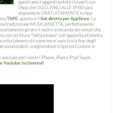
questi anni ruggenti potete riviverli con
l'App che OGGI, FINO ALLE 19:00 sarà
disponibile GRATUITAMENTE in App
iama
TAPE
, questo è il
link diretto per AppStore
. La
da una tradizionale MUSICASSETTA, perfettamente
 esattamente girare il nastro a seconda dei minuti che
iono con scrittura "fatta a mano" sull'apposita etichetta
volta (almeno chi come me e' nato tra la fine degli
ersonalizzabili, scegliendone il tipo ed il colore in
 speciale per i nostri iPhone, iPad o iPod Touch.
le Youtube: iscrivetevi!