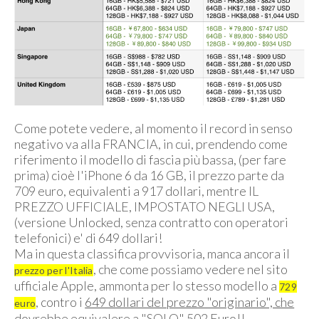
Come potete vedere, al momento il record in senso
negativo va alla FRANCIA, in cui, prendendo come
riferimento il modello di fascia più bassa, (per fare
prima) cioè l'iPhone 6 da 16 GB, il prezzo parte da
709 euro, equivalenti a 917 dollari, mentre IL
PREZZO UFFICIALE, IMPOSTATO NEGLI USA,
(versione Unlocked, senza contratto con operatori
telefonici) e' di 649 dollari!
Ma in questa classifica provvisoria, manca ancora il
, che come possiamo vedere nel sito
prezzo per l'Italia
ufficiale Apple, ammonta per lo stesso modello a
729
, contro i
649 dollari del prezzo "originario", che
euro
dovrebbe equivalere a "SOLO" 502 Euro!!