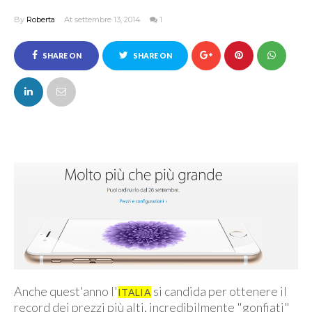
By
Roberta
At settembre 13, 2014
1
SHARE ON
SHARE ON
FACEBOOK
TWITTER
Anche quest'anno l'
si candida per ottenere il
ITALIA
record dei prezzi più alti, incredibilmente "gonfiati"