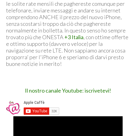
le solite rate mensili che paghereste comunque per
telefonare, inviare messaggi e andare su internet
comprendono ANCHE il prezzo del nuovo iPhone,
senza scostarsi troppo da ciò che paghereste
normalmente in bolletta. In questo senso ho sempre
trovato più che ONESTA
+3 Italia
, con ottime offerte
e ottimo supporto (davvero veloce) per la
navigazione su rete LTE. Non sappiamo ancora cosa
proporra' per l'iPhone 6 e speriamo di darvi presto
buone notizie in merito!
Il nostro canale Youtube: iscrivetevi!