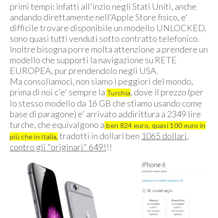
primi tempi: infatti all'inzio negli Stati Uniti, anche
andando direttamente nell'Apple Store fisico, e'
difficile trovare disponibile un modello UNLOCKED,
sono quasi tutti venduti sotto contratto telefonico.
Inoltre bisogna porre molta attenzione a prendere un
modello che supporti la navigazione su RETE
EUROPEA, pur prendendolo negli USA.
Ma consoliamoci, non siamo i peggiori del mondo,
prima di noi c'e' sempre la
, dove il prezzo (per
Turchia
lo stesso modello da 16 GB che stiamo usando come
base di paragone) e' arrivato addirittura a 2349 lire
turche, che equivalgono a
ben 824 euro, quasi 100 euro in
tradotti in dollari ben
1065 dollari,
più che in italia,
contro gli "originari" 649!
!!