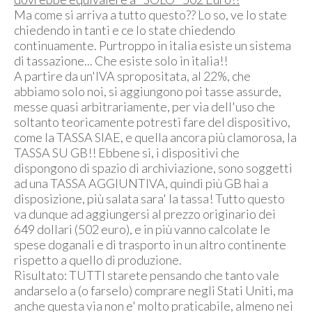
Ma come si arriva a tutto questo?? Lo so, ve lo state
chiedendo in tanti e ce lo state chiedendo
continuamente. Purtroppo in italia esiste un sistema
di tassazione... Che esiste solo in italia!!
A partire da un'IVA spropositata, al 22%, che
abbiamo solo noi, si aggiungono poi tasse assurde,
messe quasi arbitrariamente, per via dell'uso che
soltanto teoricamente potresti fare del dispositivo,
come la TASSA SIAE, e quella ancora più clamorosa, la
TASSA SU GB!! Ebbene si, i dispositivi che
dispongono di spazio di archiviazione, sono soggetti
ad una TASSA AGGIUNTIVA, quindi più GB hai a
disposizione, più salata sara' la tassa! Tutto questo
va dunque ad aggiungersi al prezzo originario dei
649 dollari (502 euro), e in più vanno calcolate le
spese doganali e di trasporto in un altro continente
rispetto a quello di produzione.
Risultato: TUTTI starete pensando che tanto vale
andarselo a (o farselo) comprare negli Stati Uniti, ma
anche questa via non e' molto praticabile, almeno nei