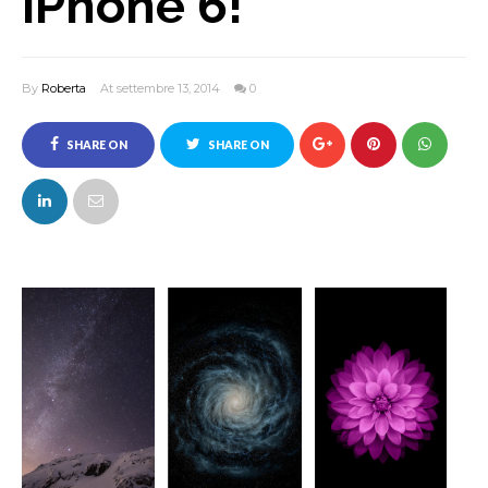
iPhone 6!
By
Roberta
At settembre 13, 2014
0
SHARE ON
SHARE ON
FACEBOOK
TWITTER