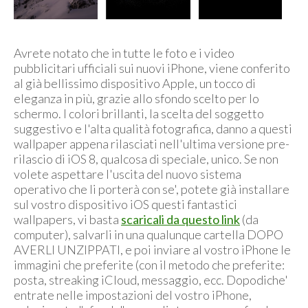
Avrete notato che in tutte le foto e i video
pubblicitari ufficiali sui nuovi iPhone, viene conferito
al già bellissimo dispositivo Apple, un tocco di
eleganza in più, grazie allo sfondo scelto per lo
schermo. I colori brillanti, la scelta del soggetto
suggestivo e l'alta qualità fotografica, danno a questi
wallpaper appena rilasciati nell'ultima versione pre-
rilascio di iOS 8, qualcosa di speciale, unico. Se non
volete aspettare l'uscita del nuovo sistema
operativo che li porterà con se', potete già installare
sul vostro dispositivo iOS questi fantastici
wallpapers, vi basta
scaricali da questo link
(da
computer), salvarli in una qualunque cartella DOPO
AVERLI UNZIPPATI, e poi inviare al vostro iPhone le
immagini che preferite (con il metodo che preferite:
posta, streaking iCloud, messaggio, ecc. Dopodiche'
entrate nelle impostazioni del vostro iPhone,