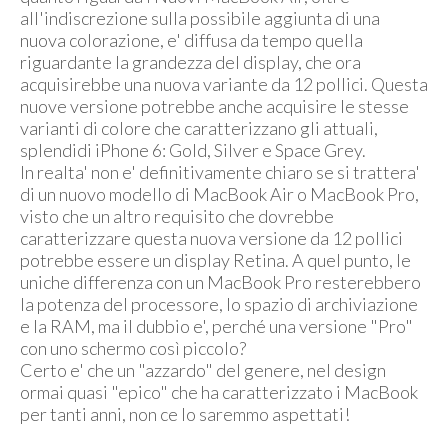
all'indiscrezione sulla possibile aggiunta di una
nuova colorazione, e' diffusa da tempo quella
riguardante la grandezza del display, che ora
acquisirebbe una nuova variante da 12 pollici. Questa
nuove versione potrebbe anche acquisire le stesse
varianti di colore che caratterizzano gli attuali,
splendidi iPhone 6: Gold, Silver e Space Grey.
In realta' non e' definitivamente chiaro se si trattera'
di un nuovo modello di MacBook Air o MacBook Pro,
visto che un altro requisito che dovrebbe
caratterizzare questa nuova versione da 12 pollici
potrebbe essere un display Retina. A quel punto, le
uniche differenza con un MacBook Pro resterebbero
la potenza del processore, lo spazio di archiviazione
e la RAM, ma il dubbio e', perché una versione "Pro"
con uno schermo così piccolo?
Certo e' che un "azzardo" del genere, nel design
ormai quasi "epico" che ha caratterizzato i MacBook
per tanti anni, non ce lo saremmo aspettati!