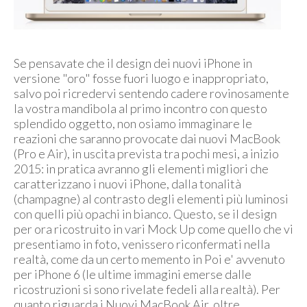
Se pensavate che il design dei nuovi iPhone in
versione "oro" fosse fuori luogo e inappropriato,
salvo poi ricredervi sentendo cadere rovinosamente
la vostra mandibola al primo incontro con questo
splendido oggetto, non osiamo immaginare le
reazioni che saranno provocate dai nuovi MacBook
(Pro e Air), in uscita prevista tra pochi mesi, a inizio
2015: in pratica avranno gli elementi migliori che
caratterizzano i nuovi iPhone, dalla tonalità
(champagne) al contrasto degli elementi più luminosi
con quelli più opachi in bianco. Questo, se il design
per ora ricostruito in vari Mock Up come quello che vi
presentiamo in foto, venissero riconfermati nella
realtà, come da un certo memento in Poi e' avvenuto
per iPhone 6 (le ultime immagini emerse dalle
ricostruzioni si sono rivelate fedeli alla realtà). Per
quanto riguarda i Nuovi MacBook Air, oltre