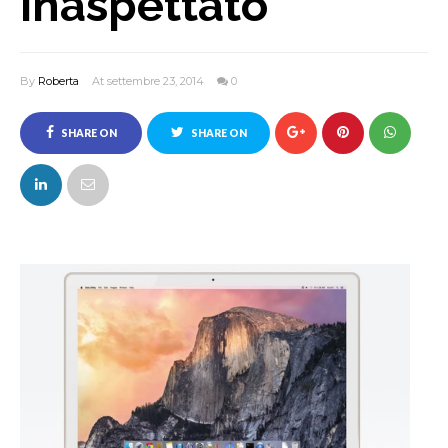
inaspettato
By
Roberta
At settembre 23, 2014
0
SHARE ON
SHARE ON
FACEBOOK
TWITTER