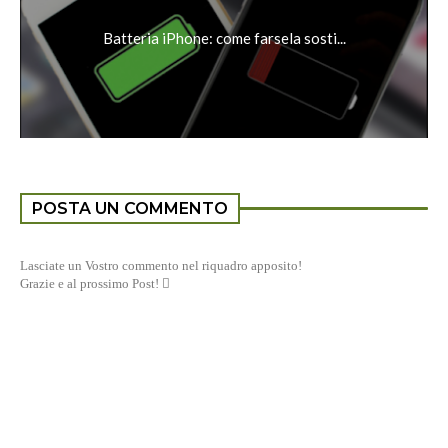
Batteria iPhone: come farsela sosti...
POSTA UN COMMENTO
Lasciate un Vostro commento nel riquadro apposito!
Grazie e al prossimo Post! 