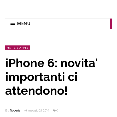
MENU
NOTIZIE APPLE
iPhone 6: novita'
importanti ci
attendono!
By
Roberta
At maggio 21, 2014
0