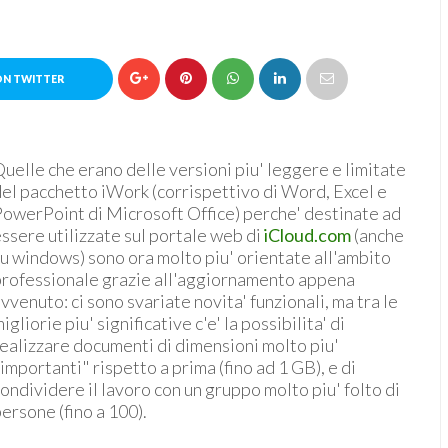
ON TWITTER
uelle che erano delle versioni piu' leggere e limitate
el pacchetto iWork (corrispettivo di Word, Excel e
owerPoint di Microsoft Office) perche' destinate ad
ssere utilizzate sul portale web di
iCloud.com
(anche
u windows) sono ora molto piu' orientate all'ambito
professionale grazie all'aggiornamento appena
vvenuto: ci sono svariate novita' funzionali, ma tra le
igliorie piu' significative c'e' la possibilita' di
ealizzare documenti di dimensioni molto piu'
importanti" rispetto a prima (fino ad 1 GB), e di
ondividere il lavoro con un gruppo molto piu' folto di
ersone (fino a 100).