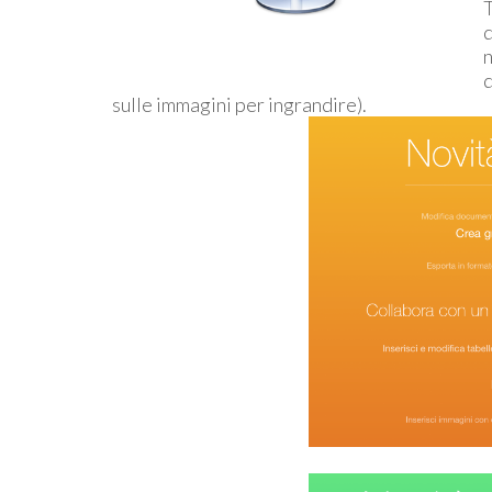
T
n
d
sulle immagini per ingrandire).