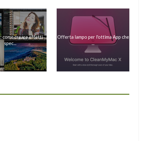
 come creare effetti
Offerta lampo per l'ottima App che
spec...
...