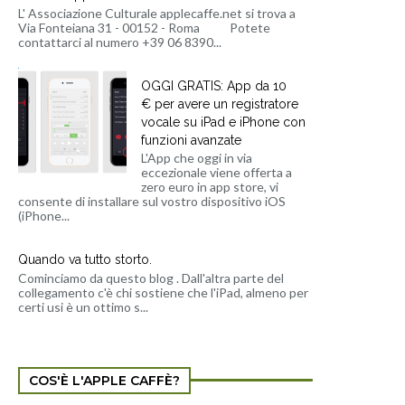
L' Associazione Culturale applecaffe.net si trova a
Via Fonteiana 31 - 00152 - Roma Potete
contattarci al numero +39 06 8390...
OGGI GRATIS: App da 10
€ per avere un registratore
vocale su iPad e iPhone con
funzioni avanzate
L'App che oggi in via
eccezionale viene offerta a
zero euro in app store, vi
consente di installare sul vostro dispositivo iOS
(iPhone...
Quando va tutto storto.
Cominciamo da questo blog . Dall'altra parte del
collegamento c'è chi sostiene che l'iPad, almeno per
certi usi è un ottimo s...
COS'È L'APPLE CAFFÈ?