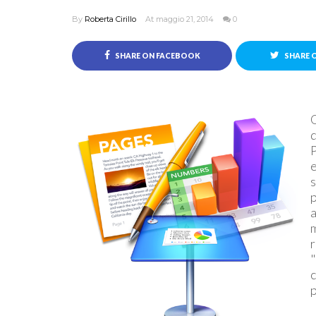
By
Roberta Cirillo
At maggio 21, 2014
0
SHARE ON FACEBOOK
SHARE 
Q
d
P
e
s
a
m
r
"
c
p