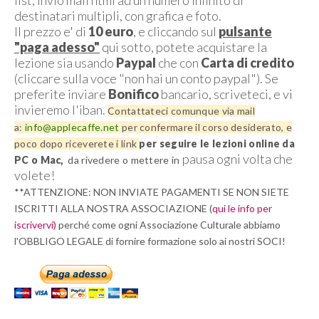
list, invio mail html ad un numero infinito di
destinatari multipli, con grafica e foto.
Il prezzo e' di
10 euro
, e cliccando sul
pulsante
"paga adesso"
qui sotto, potete acquistare la
lezione sia usando
Paypal
che con
Carta di credito
(cliccare sulla voce "non hai un conto paypal"). Se
preferite inviare
Bonifico
bancario, scriveteci, e vi
invieremo l'iban.
Contattateci comunque via mail
a:
info@applecaffe.net
per confermare il corso desiderato, e
poco dopo
riceverete i
link
per seguire le lezioni online da
pausa ogni volta che
PC o Mac,
da rivedere o mettere in
volete!
**ATTENZIONE: NON INVIATE PAGAMENTI SE NON SIETE
ISCRITTI ALLA NOSTRA ASSOCIAZIONE (
qui le info per
iscrivervi)
perché come ogni Associazione Culturale abbiamo
l'OBBLIGO LEGALE di fornire formazione solo ai nostri SOCI!