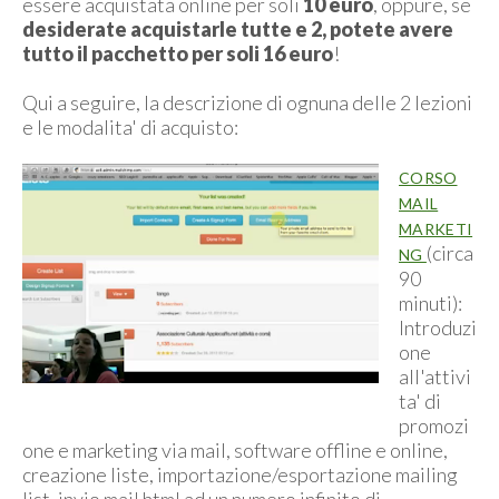
essere acquistata online per soli
10 euro
, oppure, se
desiderate acquistarle tutte e 2, potete avere
tutto il pacchetto per soli 16 euro
!
Qui a seguire, la descrizione di ognuna delle 2 lezioni
e le modalita' di acquisto:
CORSO
MAIL
MARKETI
(circa
NG
90
minuti):
Introduzi
one
all'attivi
ta' di
promozi
one e marketing via mail, software offline e online,
creazione liste, importazione/esportazione mailing