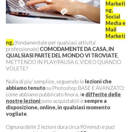
Marketi
ng,
Social
Media e
Mail
Marketi
ng,
(fondamentale per qualsiasi attivita'
professionale)
COMODAMENTE DA CASA, IN
QUALSIASI PARTE DEL MONDO VI TROVIATE
,
METTENDO IN PLAY/PAUSA IL VIDEO QUANDO
VOLETE?
Nulla di piu' semplice, seguendo le
lezioni che
abbiamo tenuto
su Photoshop BASE E AVANZATO:
come abbiamo pubblicato finora, l
e
differite delle
nostre lezioni
sono acquistabili e
sempre a
disposizione, online, in qualsiasi momento
vogliate
.
Ognuna delle 2 lezioni dura circa 90 minuti e puo'