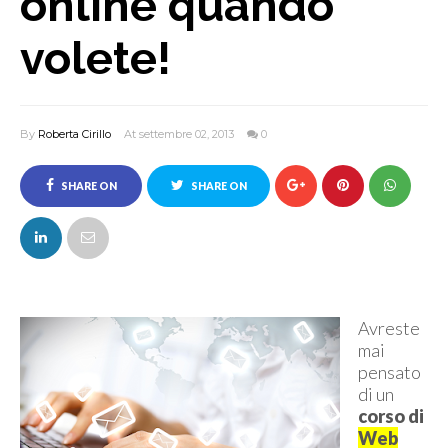
online quando
volete!
By
Roberta Cirillo
At settembre 02, 2013
0
SHARE ON
SHARE ON
FACEBOOK
TWITTER
Avreste
mai
pensato
di un
corso di
Web