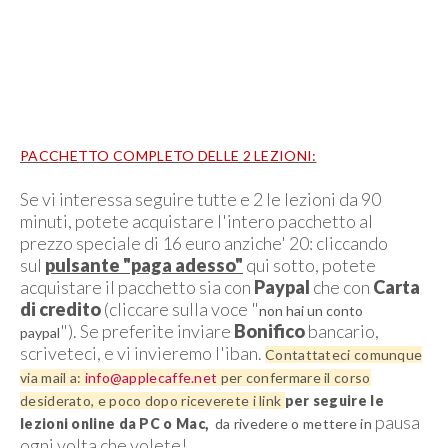
PACCHETTO COMPLETO DELLE 2 LEZIONI:
Se vi interessa seguire tutte e 2 le lezioni da 90
minuti, potete acquistare l'intero pacchetto al
prezzo speciale di 16 euro anziche' 20: cliccando
sul
pulsante "paga adesso"
qui sotto, potete
acquistare il pacchetto sia con
Paypal
che con
Carta
di credito
(cliccare sulla voce "
non hai un conto
"). Se preferite inviare
Bonifico
bancario,
paypal
scriveteci, e vi invieremo l'iban.
Contattateci comunque
via mail a:
info@applecaffe.net
per confermare il corso
desiderato, e poco dopo
riceverete i
link
per seguire le
pausa
lezioni online da PC o Mac,
da rivedere o mettere in
ogni volta che volete!