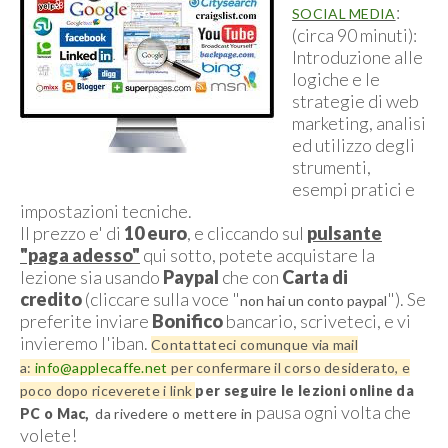
:
SOCIAL MEDIA
(circa 90 minuti):
Introduzione alle
logiche e le
strategie di web
marketing, analisi
ed utilizzo degli
strumenti,
esempi pratici e
impostazioni tecniche.
Il prezzo e' di
10 euro
, e cliccando sul
pulsante
"paga adesso"
qui sotto, potete acquistare la
lezione sia usando
Paypal
che con
Carta di
credito
(cliccare sulla voce "
"). Se
non hai un conto paypal
preferite inviare
Bonifico
bancario, scriveteci, e vi
invieremo l'iban.
Contattateci comunque via mail
a:
info@applecaffe.net
per confermare il corso desiderato, e
poco dopo
riceverete i
link
per seguire le lezioni online da
pausa ogni volta che
PC o Mac,
da rivedere o mettere in
volete!