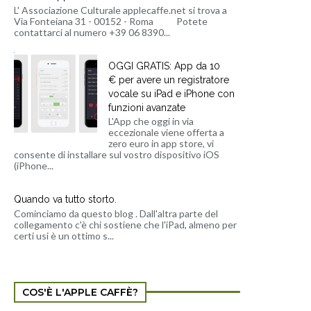
L' Associazione Culturale applecaffe.net si trova a
Via Fonteiana 31 - 00152 - Roma Potete
contattarci al numero +39 06 8390...
OGGI GRATIS: App da 10
€ per avere un registratore
vocale su iPad e iPhone con
funzioni avanzate
L'App che oggi in via
eccezionale viene offerta a
zero euro in app store, vi
consente di installare sul vostro dispositivo iOS
(iPhone...
Quando va tutto storto.
Cominciamo da questo blog . Dall'altra parte del
collegamento c'è chi sostiene che l'iPad, almeno per
certi usi è un ottimo s...
COS'È L'APPLE CAFFÈ?