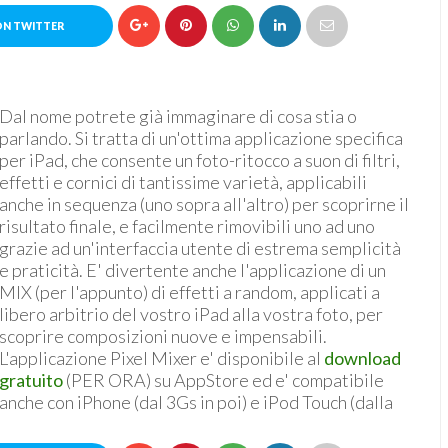
ON TWITTER
Dal nome potrete già immaginare di cosa stia o
parlando. Si tratta di un'ottima applicazione specifica
per iPad, che consente un foto-ritocco a suon di filtri,
effetti e cornici di tantissime varietà, applicabili
anche in sequenza (uno sopra all'altro) per scoprirne il
risultato finale, e facilmente rimovibili uno ad uno
grazie ad un'interfaccia utente di estrema semplicità
e praticità. E' divertente anche l'applicazione di un
MIX (per l'appunto) di effetti a random, applicati a
libero arbitrio del vostro iPad alla vostra foto, per
scoprire composizioni nuove e impensabili.
L'applicazione Pixel Mixer e' disponibile al
download
gratuito
(PER ORA) su AppStore ed e' compatibile
anche con iPhone (dal 3Gs in poi) e iPod Touch (dalla