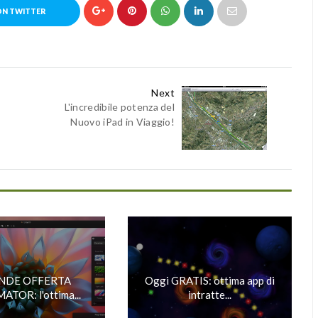
ON TWITTER
Next
L'incredibile potenza del
Nuovo iPad in Viaggio!
NDE OFFERTA
Oggi GRATIS: ottima app di
ATOR: l'ottima...
intratte...