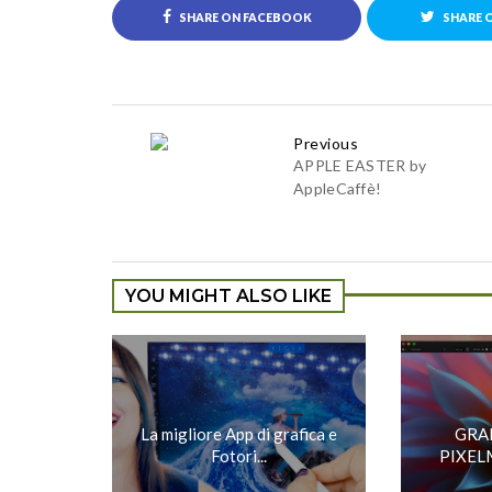
SHARE ON FACEBOOK
SHARE 
Previous
APPLE EASTER by
AppleCaffè!
YOU MIGHT ALSO LIKE
La migliore App di grafica e
GRA
Fotori...
PIXELM