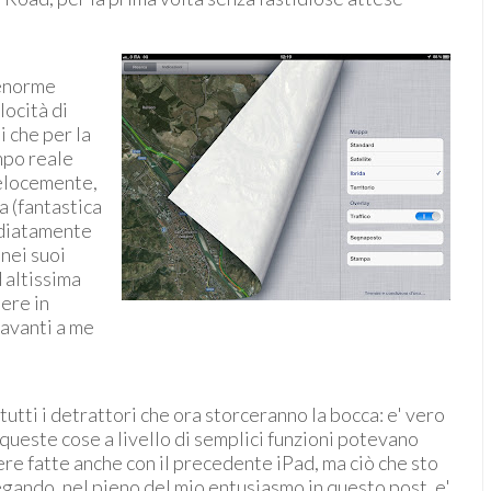
'enorme
locità di
i che per la
mpo reale
velocemente,
a (fantastica
ediatamente
nei suoi
 altissima
dere in
 avanti a me
tutti i detrattori che ora storceranno la bocca: e' vero
queste cose a livello di semplici funzioni potevano
re fatte anche con il precedente iPad, ma ciò che sto
gando, nel pieno del mio entusiasmo in questo post, e'