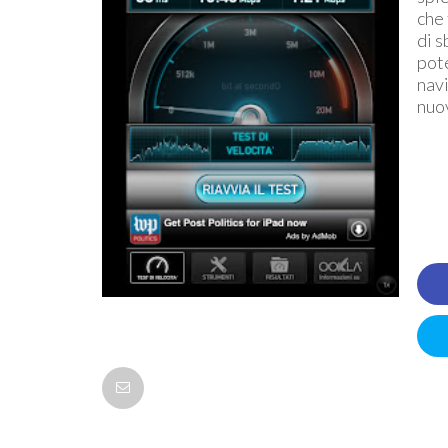
che
di s
pot
navi
nuov