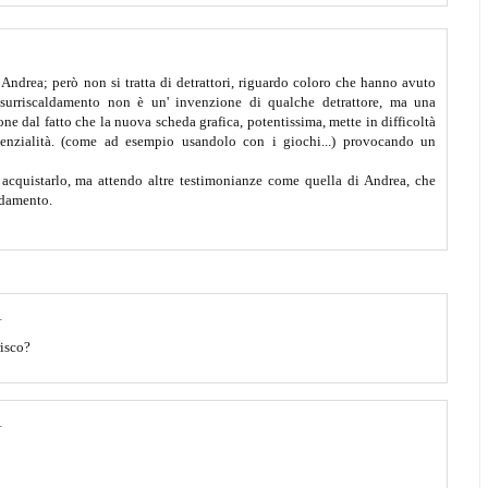
Andrea; però non si tratta di detrattori, riguardo coloro che hanno avuto
 surriscaldamento non è un' invenzione di qualche detrattore, ma una
ne dal fatto che la nuova scheda grafica, potentissima, mette in difficoltà
otenzialità. (come ad esempio usandolo con i giochi...) provocando un
er acquistarlo, ma attendo altre testimonianze come quella di Andrea, che
ldamento.
1
risco?
1