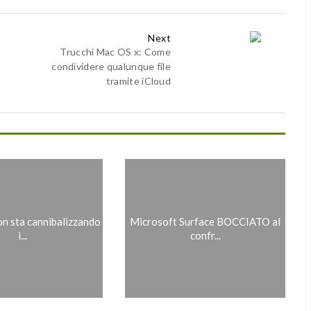
Next
Trucchi Mac OS x: Come
condividere qualunque file
tramite iCloud
on sta cannibalizzando
Microsoft Surface BOCCIATO al
i...
confr...