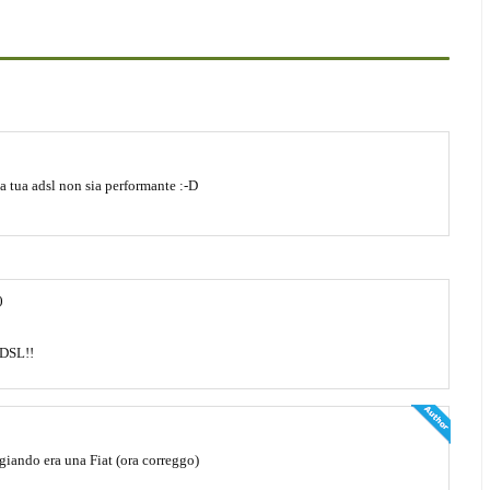
la tua adsl non sia performante :-D
0
ADSL!!
iando era una Fiat (ora correggo)