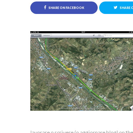
SHARE ON FACEBOOK
SHARE 
lavorare o scrivere (o aggiornare blog) on the