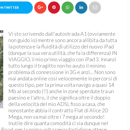
ON TWITTER
Vi sto scrivendo dall'autostrada A1 (ovviamente
non guido io) mentre sono ancora allibita da tutta
la potenza e la fluidità di utilizzo del nuovo iPad
(dunque la sua vera utilità, che fa la differenza) IN
VIAGGIO, il mio primo viaggio con iPad 3. Innanzi
tutto lungo il tragitto non ho avuto il minimo
problema di connessione in 3G e anzi... Non sono
mai andata online così velocemente in percorsi di
questo tipo, per la prima volta navigo a quasi 14
Mb al secondo (!!) anche in zone sperdute tra un
paesino e l'altro, il che significa oltre il doppio
della velocità del mio ADSL fisso a casa, che
nonostante abbia il contratto Flat di Alice 20
Mega, non va mai oltre i 7 mega al secondo!
Inutile dire quanta comodità ci sia dunque nel
 Road, per la prima volta senza fastidiose attese