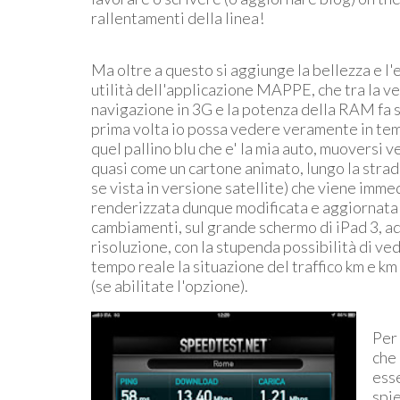
rallentamenti della linea!
Ma oltre a questo si aggiunge la bellezza e l
utilità dell'applicazione MAPPE, che tra la ve
navigazione in 3G e la potenza della RAM fa s
prima volta io possa vedere veramente in te
quel pallino blu che e' la mia auto, muoversi 
quasi come un cartone animato, lungo la strad
se vista in versione satellite) che viene imm
renderizzata dunque modificata e aggiornata 
cambiamenti, sul grande schermo di iPad 3, ad
risoluzione, con la stupenda possibilità di ve
tempo reale la situazione del traffico km e km
(se abilitate l'opzione).
Per 
che 
esse
spie