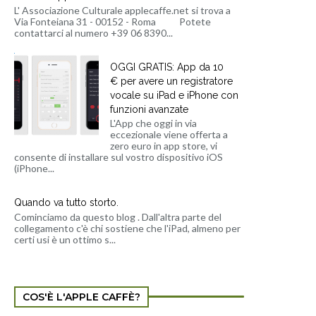
L' Associazione Culturale applecaffe.net si trova a
Via Fonteiana 31 - 00152 - Roma Potete
contattarci al numero +39 06 8390...
OGGI GRATIS: App da 10
€ per avere un registratore
vocale su iPad e iPhone con
funzioni avanzate
L'App che oggi in via
eccezionale viene offerta a
zero euro in app store, vi
consente di installare sul vostro dispositivo iOS
(iPhone...
Quando va tutto storto.
Cominciamo da questo blog . Dall'altra parte del
collegamento c'è chi sostiene che l'iPad, almeno per
certi usi è un ottimo s...
COS'È L'APPLE CAFFÈ?