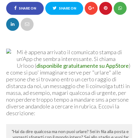
SHARE ON
SHARE ON
FACEBOOK
TWITTER
Mi è appena arrivato il comunicato stampa di
un'App che sembra interessante. Si chiama
Urlooo (
disponibile gratuitamente su AppStore
)
e come si puo' immaginare serve per "urlare" alle
persone che si trovano entro un certo raggio di
distanza da noi, un messaggio che li coinvolga tutti in
massa, ad esempio, magari qualcosa di urgente, per
non perdere troppo tempo a mandare sms a persone
diverse andandole a cercare in rubrica. Eccovi la
descrizione:
Hai da dire qualcosa ma non puoi urlare? Sei in fila alla posta e
vorresti sfogarti con il mondo intero? Sei allo stadio e vuoi far