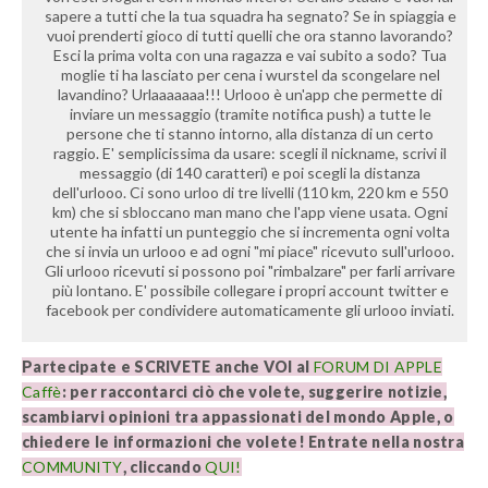
sapere a tutti che la tua squadra ha segnato? Se in spiaggia e
vuoi prenderti gioco di tutti quelli che ora stanno lavorando?
Esci la prima volta con una ragazza e vai subito a sodo? Tua
moglie ti ha lasciato per cena i wurstel da scongelare nel
lavandino? Urlaaaaaaa!!! Urlooo è un'app che permette di
inviare un messaggio (tramite notifica push) a tutte le
persone che ti stanno intorno, alla distanza di un certo
raggio. E' semplicissima da usare: scegli il nickname, scrivi il
messaggio (di 140 caratteri) e poi scegli la distanza
dell'urlooo. Ci sono urloo di tre livelli (110 km, 220 km e 550
km) che si sbloccano man mano che l'app viene usata. Ogni
utente ha infatti un punteggio che si incrementa ogni volta
che si invia un urlooo e ad ogni "mi piace" ricevuto sull'urlooo.
Gli urlooo ricevuti si possono poi "rimbalzare" per farli arrivare
più lontano. E' possibile collegare i propri account twitter e
facebook per condividere automaticamente gli urlooo inviati.
Partecipate e SCRIVETE anche VOI al
FORUM DI APPLE
Caffè
: per raccontarci ciò che volete, suggerire notizie,
scambiarvi opinioni tra appassionati del mondo Apple, o
chiedere le informazioni che volete! Entrate nella nostra
COMMUNITY
, cliccando
QUI!