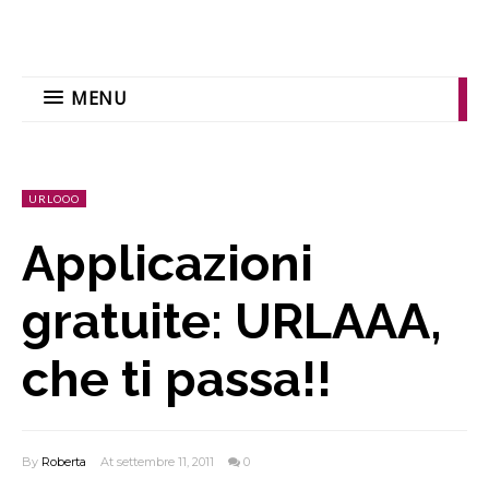
MENU
URLOOO
Applicazioni
gratuite: URLAAA,
che ti passa!!
By
Roberta
At settembre 11, 2011
0