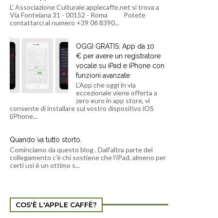
L' Associazione Culturale applecaffe.net si trova a
Via Fonteiana 31 - 00152 - Roma Potete
contattarci al numero +39 06 8390...
OGGI GRATIS: App da 10
€ per avere un registratore
vocale su iPad e iPhone con
funzioni avanzate
L'App che oggi in via
eccezionale viene offerta a
zero euro in app store, vi
consente di installare sul vostro dispositivo iOS
(iPhone...
Quando va tutto storto.
Cominciamo da questo blog . Dall'altra parte del
collegamento c'è chi sostiene che l'iPad, almeno per
certi usi è un ottimo s...
COS'È L'APPLE CAFFÈ?