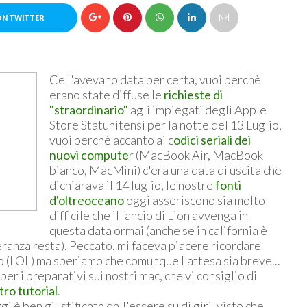
ON TWITTER
Ce l'avevano data per certa, vuoi perchè
erano state diffuse le
richieste di
"straordinario"
agli impiegati degli Apple
Store Statunitensi per la notte del 13 Luglio,
vuoi perchè accanto ai c
odici seriali dei
nuovi compute
r (MacBook Air, MacBook
bianco, MacMini) c'era una data di uscita che
dichiarava il 14 luglio, le nostre
fonti
d'oltreoceano
oggi asseriscono sia molto
difficile che il lancio di Lion avvenga in
questa data ormai (anche se in california è
ranza resta). Peccato, mi faceva piacere ricordare
 (LOL) ma speriamo che comunque l'attesa sia breve...
 i preparativi sui nostri mac, che vi consiglio di
ro tutorial
.
ggi è ben giustificata dall'essere su di giri, visto che