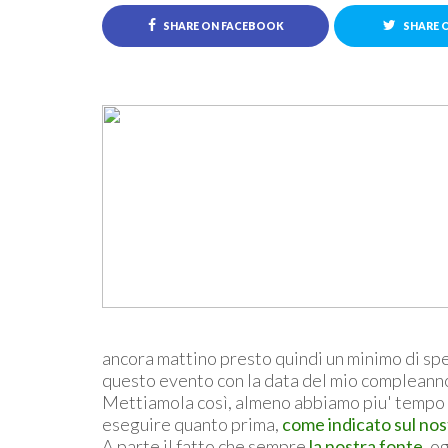
SHARE ON FACEBOOK
SHARE 
ancora mattino presto quindi un minimo di spe
questo evento con la data del mio compleanno
Mettiamola così, almeno abbiamo piu' tempo per
eseguire quanto prima,
come indicato sul nost
A parte il fatto che sempre
la nostra fonte
, o