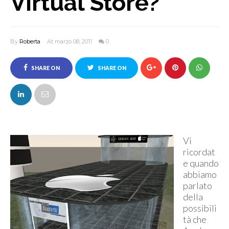
Virtual Store?
By
Roberta
At marzo 08, 2011
0
SHARE ON
SHARE ON
FACEBOOK
TWITTER
Vi
ricordat
e quando
abbiamo
parlato
della
possibili
tà che