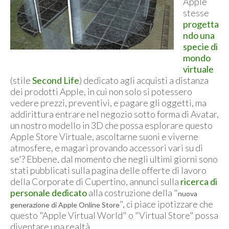
Apple
stesse
progetta
ndo una
specie di
mondo
virtuale
(stile
Second Life
) dedicato agli acquisti a distanza
dei prodotti Apple, in cui non solo si potessero
vedere prezzi, preventivi, e pagare gli oggetti, ma
addirittura entrare nel negozio sotto forma di Avatar,
un nostro modello in 3D che possa esplorare questo
Apple Store Virtuale, ascoltarne suoni e viverne
atmosfere, e magari provando accessori vari su di
se'? Ebbene, dal momento che negli ultimi giorni sono
stati pubblicati sulla pagina delle offerte di lavoro
della Corporate di Cupertino, annunci sulla
ricerca di
personale dedicato
alla costruzione della "
nuova
", ci piace ipotizzare che
generazione di Apple Online Store
questo "Apple Virtual World" o "Virtual Store" possa
diventare una realtà.