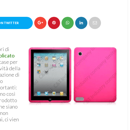
ON TWITTER
ri di
blicato
 case per
vità della
azione di
to
ortanti:
no così
prodotto
che siano
 non
, ci vien
!