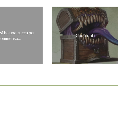
i ha una zucca per
Confronti
commensa...