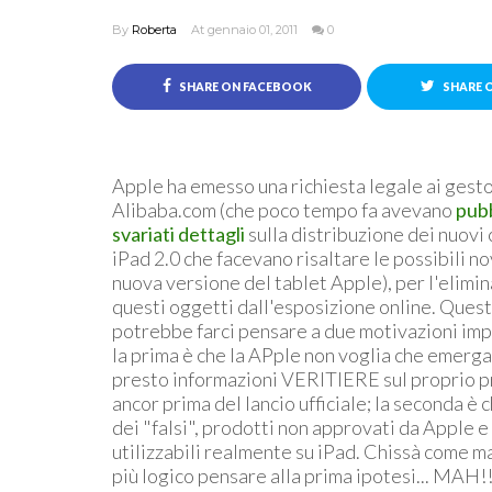
By
Roberta
At gennaio 01, 2011
0
SHARE ON FACEBOOK
SHARE 
Apple ha emesso una richiesta legale ai gesto
Alibaba.com (che poco tempo fa avevano
pub
svariati dettagli
sulla distribuzione dei nuovi
iPad 2.0 che facevano risaltare le possibili no
nuova versione del tablet Apple), per l'elimin
questi oggetti dall'esposizione online. Ques
potrebbe farci pensare a due motivazioni imp
la prima è che la APple non voglia che emerga
presto informazioni VERITIERE sul proprio 
ancor prima del lancio ufficiale; la seconda è 
dei "falsi", prodotti non approvati da Apple e
utilizzabili realmente su iPad. Chissà come mai
più logico pensare alla prima ipotesi... MAH!