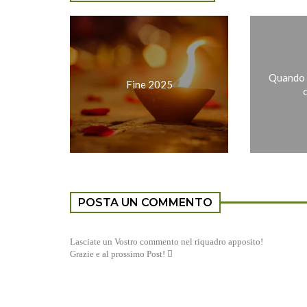
Quando s
Fine 2025
POSTA UN COMMENTO
Lasciate un Vostro commento nel riquadro apposito!
Grazie e al prossimo Post! 