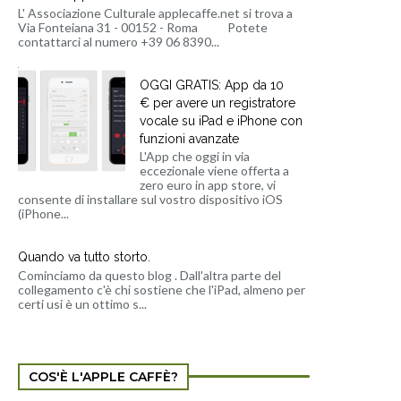
L' Associazione Culturale applecaffe.net si trova a
Via Fonteiana 31 - 00152 - Roma Potete
contattarci al numero +39 06 8390...
OGGI GRATIS: App da 10
€ per avere un registratore
vocale su iPad e iPhone con
funzioni avanzate
L'App che oggi in via
eccezionale viene offerta a
zero euro in app store, vi
consente di installare sul vostro dispositivo iOS
(iPhone...
Quando va tutto storto.
Cominciamo da questo blog . Dall'altra parte del
collegamento c'è chi sostiene che l'iPad, almeno per
certi usi è un ottimo s...
COS'È L'APPLE CAFFÈ?