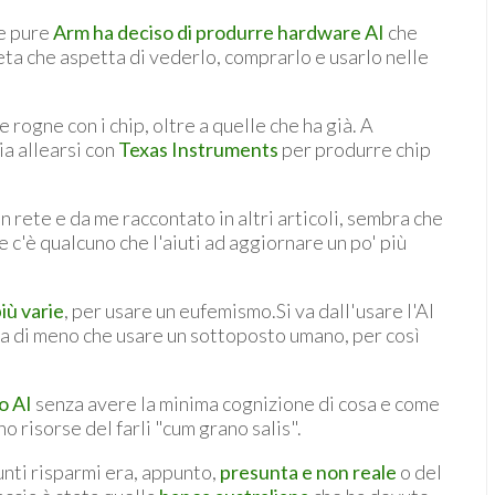
 e pure
Arm ha deciso di produrre hardware AI
che
a che aspetta di vederlo, comprarlo e usarlo nelle
rogne con i chip, oltre a quelle che ha già. A
a allearsi con
Texas Instruments
per produrre chip
n rete e da me raccontato in altri articoli, sembra che
 c'è qualcuno che l'aiuti ad aggiornare un po' più
iù varie
, per usare un eufemismo.Si va dall'usare l'AI
sta di meno che usare un sottoposto umano, per così
o AI
senza avere la minima cognizione di cosa e come
o risorse del farli "cum grano salis".
unti risparmi era, appunto,
presunta e non reale
o del