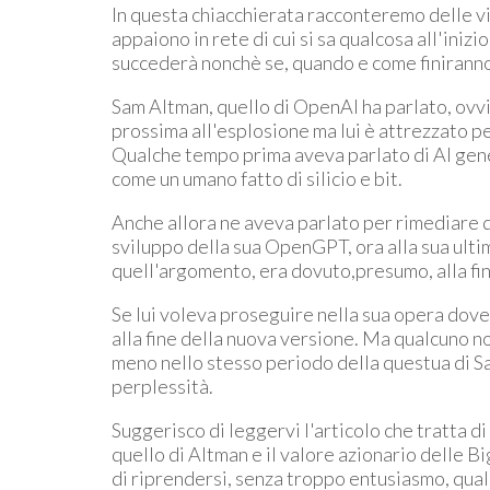
In questa chiacchierata racconteremo delle vi
appaiono in rete di cui si sa qualcosa all'ini
succederà nonchè se, quando e come finirann
Sam Altman, quello di OpenAI ha parlato, ovv
prossima all'esplosione ma lui è attrezzato pe
Qualche tempo prima aveva parlato di AI gener
come un umano fatto di silicio e bit.
Anche allora ne aveva parlato per rimediare d
sviluppo della sua OpenGPT, ora alla sua ult
quell'argomento, era dovuto,presumo, alla fin
Se lui voleva proseguire nella sua opera dovev
alla fine della nuova versione. Ma qualcuno no
meno nello stesso periodo della questua di S
perplessità.
Suggerisco di leggervi l'articolo che tratta d
quello di Altman e il valore azionario delle Bi
di riprendersi, senza troppo entusiasmo, qu