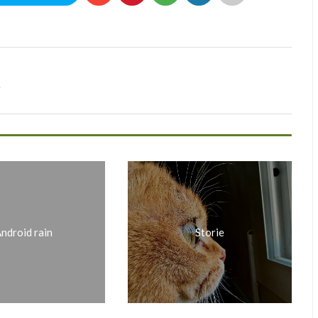
e
ndroid rain
Storie