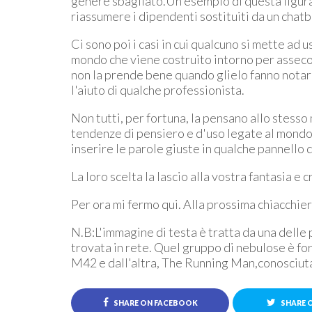
genere sbagliato.Un esempio di questa figura
riassumere i dipendenti sostituiti da un chatb
Ci sono poi i casi in cui qualcuno si mette ad u
mondo che viene costruito intorno per asseconda
non la prende bene quando glielo fanno notar
l'aiuto di qualche professionista.
Non tutti, per fortuna, la pensano allo stess
tendenze di pensiero e d'uso legate al mondo 
inserire le parole giuste in qualche pannello d
La loro scelta la lascio alla vostra fantasia e c
Per ora mi fermo qui. Alla prossima chiacchier
N.B:L'immagine di testa è tratta da una delle
trovata in rete. Quel gruppo di nebulose è fo
M42 e dall'altra, The Running Man,conosciu
SHARE ON FACEBOOK
SHARE 