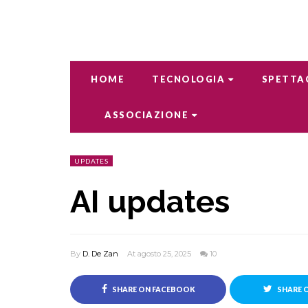
HOME
TECNOLOGIA
SPETTA
ASSOCIAZIONE
UPDATES
AI updates
By
D. De Zan
At agosto 25, 2025
10
SHARE ON FACEBOOK
SHARE 