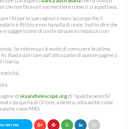
ccia è stata quella
banca australiana
che ha dovuto
ot che non faceva il suo mestiere come ci si aspettava.
sare l'AI per le sue ragioni e non s'accorge che il
rlo è fittizio e non ha nulla di reale. Inutile dire che
e e suggeriscono di uscire da questo impaccio con
o modo. Se interessa c'è modo di conoscere le utlime
AI. Basta sbirciare dall'altra parte di queste pagine o
i ricerca.
reatività.
ata.
 pagine di
skyandtelescope.org
di "qualche anno fa"
rmato da quella di Orione, a destra, nota anche come
ta anche come M43.
ON TWITTER