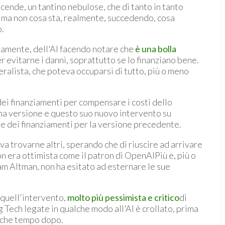
cende, un tantino nebulose, che di tanto in tanto
zio ma non cosa sta, realmente, succedendo, cosa
o.
iamente, dell'AI facendo notare che
è una bolla
r evitarne i danni, soprattutto se lo finanziano bene.
alista, che poteva occuparsi di tutto, più o meno
ei finanziamenti per compensare i costi dello
ima versione e questo suo nuovo intervento su
e dei finanziamenti per la versione precedente.
a trovarne altri, sperando che di riuscire ad arrivare
n era ottimista come il patron di OpenAIPiù e, più o
am Altman, non ha esitato ad esternare le sue
i quell'intervento,
molto più pessimista e critico
di
g Tech legate in qualche modo all'AI è crollato, prima
alche tempo dopo.