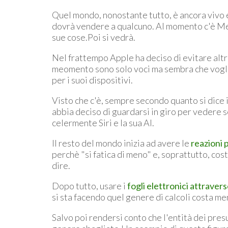
Quel mondo, nonostante tutto, è ancora vivo
dovrà vendere a qualcuno. Al momento c'è Met
sue cose.Poi si vedrà.
Nel frattempo Apple ha deciso di evitare altre 
meomento sono solo voci ma sembra che vogli
per i suoi dispositivi.
Visto che c'è, sempre secondo quanto si dice i
abbia deciso di guardarsi in giro per vedere se
celermente Siri e la sua AI.
Il resto del mondo inizia ad avere le
reazioni p
perchè "si fatica di meno" e, soprattutto, co
dire.
Dopo tutto, usare i
fogli elettronici attravers
si sta facendo quel genere di calcoli costa men
Salvo poi rendersi conto che l'entità dei pres