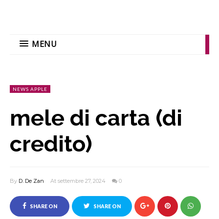
MENU
NEWS APPLE
mele di carta (di
credito)
By
D. De Zan
At settembre 27, 2024
0
SHARE ON
SHARE ON