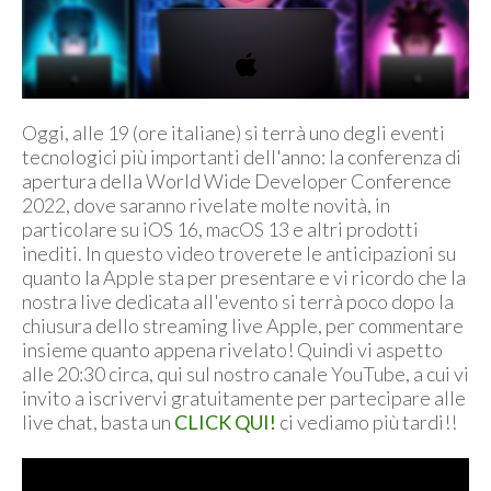
Oggi, alle 19 (ore italiane) si terrà uno degli eventi
tecnologici più importanti dell'anno: la conferenza di
apertura della World Wide Developer Conference
2022, dove saranno rivelate molte novità, in
particolare su iOS 16, macOS 13 e altri prodotti
inediti. In questo video troverete le anticipazioni su
quanto la Apple sta per presentare e vi ricordo che la
nostra live dedicata all'evento si terrà poco dopo la
chiusura dello streaming live Apple, per commentare
insieme quanto appena rivelato! Quindi vi aspetto
alle 20:30 circa, qui sul nostro canale YouTube, a cui vi
invito a iscrivervi gratuitamente per partecipare alle
live chat, basta un
CLICK QUI!
ci vediamo più tardi!!