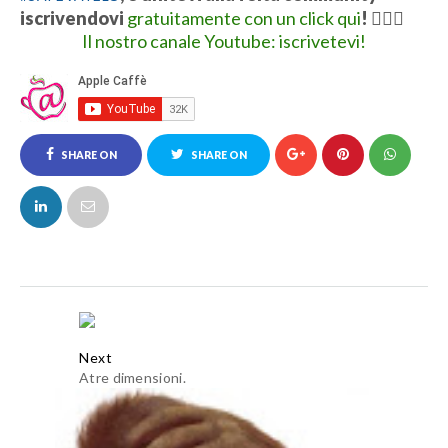
iscrivendovi
gratuitamente con un click qui
!
👍🏻💋
Il nostro canale Youtube: iscrivetevi!
SHARE ON
SHARE ON
FACEBOOK
TWITTER
Next
Atre dimensioni.