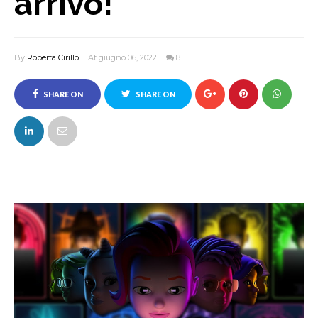
arrivo!
By
Roberta Cirillo
At giugno 06, 2022
8
SHARE ON
SHARE ON
FACEBOOK
TWITTER