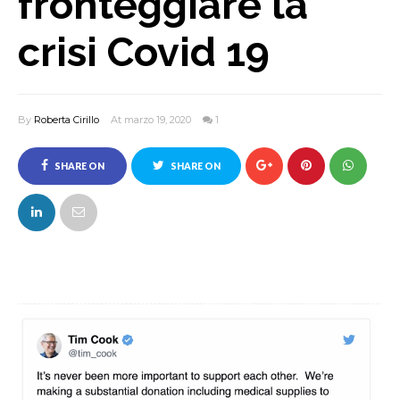
fronteggiare la
crisi Covid 19
By
Roberta Cirillo
At marzo 19, 2020
1
SHARE ON
SHARE ON
FACEBOOK
TWITTER