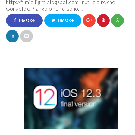
http://filmic-light.blogspot.com. Inutile dire che
Gongolo e Piangolo non ci sono....
SHARE ON
SHARE ON
FACEBOOK
TWITTER