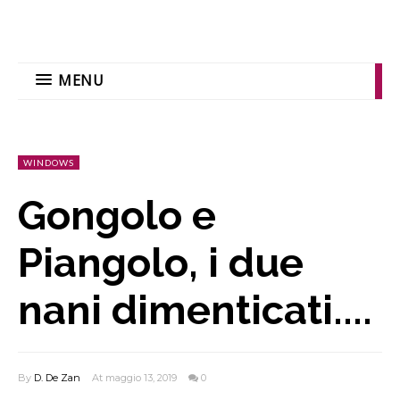
MENU
WINDOWS
Gongolo e
Piangolo, i due
nani dimenticati....
By
D. De Zan
At maggio 13, 2019
0