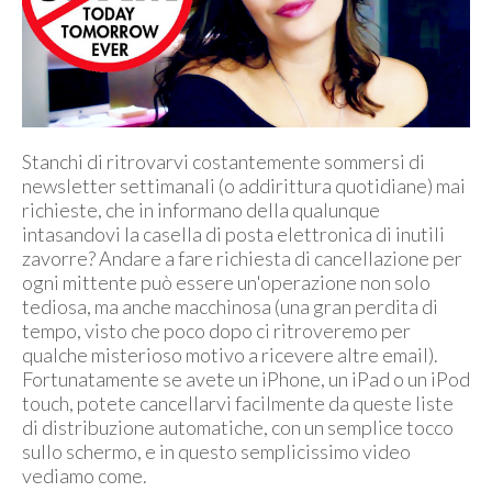
Stanchi di ritrovarvi costantemente sommersi di
newsletter settimanali (o addirittura quotidiane) mai
richieste, che in informano della qualunque
intasandovi la casella di posta elettronica di inutili
zavorre? Andare a fare richiesta di cancellazione per
ogni mittente può essere un'operazione non solo
tediosa, ma anche macchinosa (una gran perdita di
tempo, visto che poco dopo ci ritroveremo per
qualche misterioso motivo a ricevere altre email).
Fortunatamente se avete un iPhone, un iPad o un iPod
touch, potete cancellarvi facilmente da queste liste
di distribuzione automatiche, con un semplice tocco
sullo schermo, e in questo semplicissimo video
vediamo come.