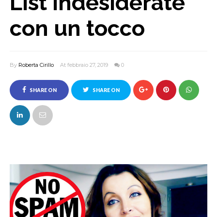
List indesiderate
con un tocco
By
Roberta Cirillo
At febbraio 27, 2019
0
SHARE ON
SHARE ON
FACEBOOK
TWITTER