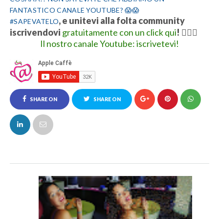
FANTASTICO CANALE YOUTUBE? 😱😱
, e unitevi alla folta community
#SAPEVATELO
iscrivendovi
gratuitamente con un click qui
!
👍🏻💋
Il nostro canale Youtube: iscrivetevi!
SHARE ON
SHARE ON
FACEBOOK
TWITTER