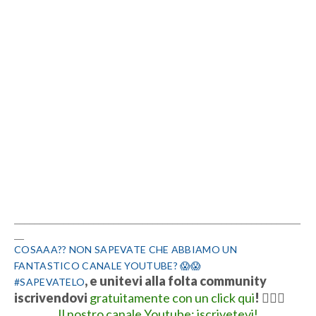
__________________________________________________________
__
COSAAA?? NON SAPEVATE CHE ABBIAMO UN
FANTASTICO CANALE YOUTUBE? 😱😱
, e unitevi alla folta community
#SAPEVATELO
iscrivendovi
gratuitamente con un click qui
!
👍🏻💋
Il nostro canale Youtube: iscrivetevi!