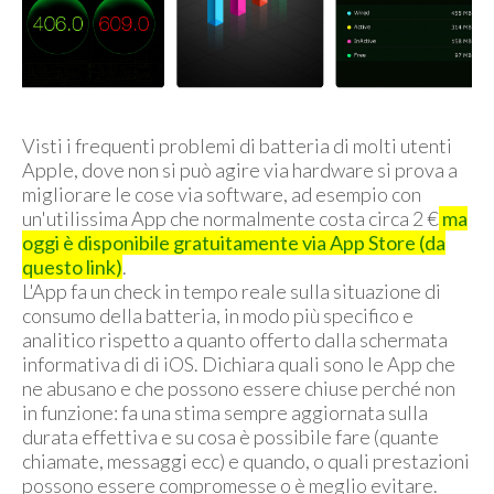
Visti i frequenti problemi di batteria di molti utenti
Apple, dove non si può agire via hardware si prova a
migliorare le cose via software, ad esempio con
un'utilissima App che normalmente costa circa 2 €
ma
oggi è disponibile gratuitamente via App Store (da
questo link)
.
L'App fa un check in tempo reale sulla situazione di
consumo della batteria, in modo più specifico e
analitico rispetto a quanto offerto dalla schermata
informativa di di iOS. Dichiara quali sono le App che
ne abusano e che possono essere chiuse perché non
in funzione: fa una stima sempre aggiornata sulla
durata effettiva e su cosa è possibile fare (quante
chiamate, messaggi ecc) e quando, o quali prestazioni
possono essere compromesse o è meglio evitare.