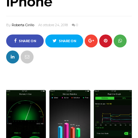
iPhone
By
Roberta Cirillo
At ottobre 24, 2018
0
SHARE ON
SHARE ON
FACEBOOK
TWITTER